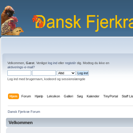
Velkommen,
Gæst
. Venligst
log ind
eller
registér
dig. Modtog du ikke en
aktiverings-e-mail?
Log ind med brugernavn, kodeord og sessionslængde
Hjem
Forum
Hjælp
Leksikon
Galleri
Søg
Kalender
TinyPortal
Staff Li
Dansk Fjerkræ Forum
Velkommen