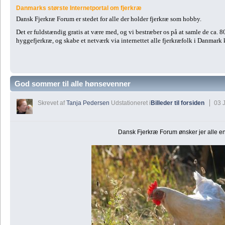
Danmarks største Internetportal om fjerkræ
Dansk Fjerkræ Forum er stedet for alle der holder fjerkræ som hobby.
Det er fuldstændig gratis at være med, og vi bestræber os på at samle de ca. 
hyggefjerkræ, og skabe et netværk via internettet alle fjerkræfolk i Danmark
God sommer til alle hønsevenner
Skrevet af
Tanja Pedersen
Udstationeret i
Billeder til forsiden
03 J
Dansk Fjerkræ Forum ønsker jer alle e