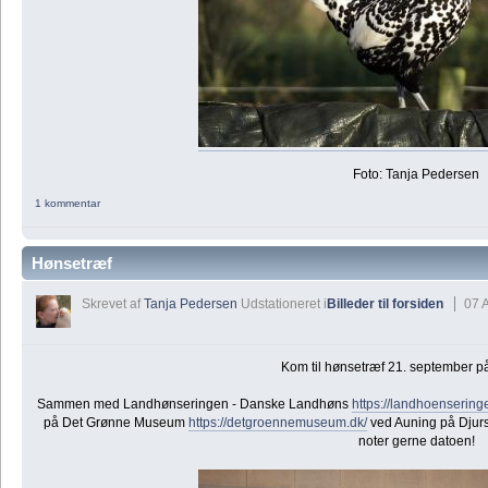
Foto: Tanja Pedersen
1 kommentar
Hønsetræf
Skrevet af
Tanja Pedersen
Udstationeret i
Billeder til forsiden
07 
Kom til hønsetræf 21. september p
Sammen med Landhønseringen - Danske Landhøns
https://landhoensering
på Det Grønne Museum
https://detgroennemuseum.dk/
ved Auning på Djur
noter gerne datoen!