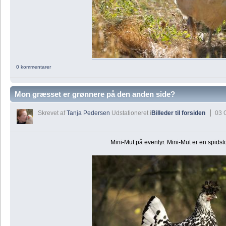
0 kommentarer
Mon græsset er grønnere på den anden side?
Skrevet af
Tanja Pedersen
Udstationeret i
Billeder til forsiden
03 
Mini-Mut på eventyr. Mini-Mut er en spidst