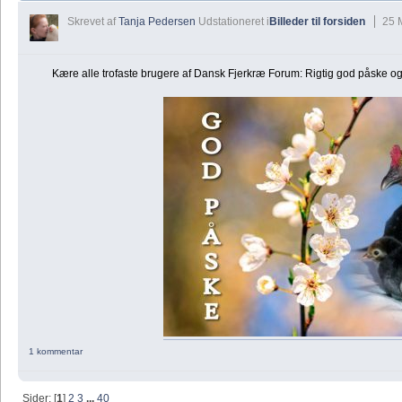
Skrevet af
Tanja Pedersen
Udstationeret i
Billeder til forsiden
25 
Kære alle trofaste brugere af Dansk Fjerkræ Forum: Rigtig god påske og t
1 kommentar
Sider: [
1
]
2
3
...
40