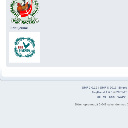
Frit Fjerkræ
SMF 2.0.15
|
SMF © 2016
,
Simple
TinyPortal 1.6.3
©
2005-20
XHTML
RSS
WAP2
Siden oprettet på 0.043 sekunder med 3