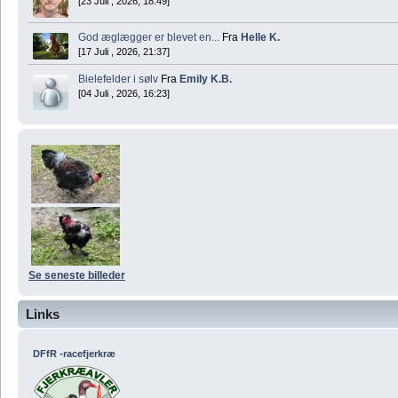
[23 Juli , 2026, 18:49]
God æglægger er blevet en...
Fra
Helle K.
[17 Juli , 2026, 21:37]
Bielefelder i sølv
Fra
Emily K.B.
[04 Juli , 2026, 16:23]
Se seneste billeder
Links
DFfR -racefjerkræ