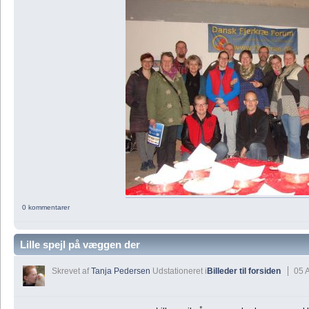
0 kommentarer
Lille spejl på væggen der
Skrevet af
Tanja Pedersen
Udstationeret i
Billeder til forsiden
05 A