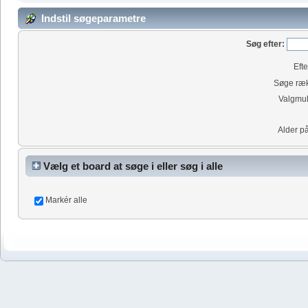
Indstil søgeparametre
Søg efter:
Eft
Søge ræk
Valgmul
Alder p
Vælg et board at søge i eller søg i alle
Markér alle