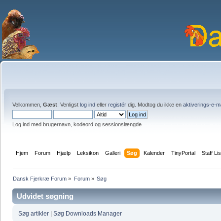
Velkommen,
Gæst
. Venligst
log ind
eller
registér
dig. Modtog du ikke en
aktiverings-e-m
Log ind med brugernavn, kodeord og sessionslængde
Hjem
Forum
Hjælp
Leksikon
Galleri
Søg
Kalender
TinyPortal
Staff Lis
Dansk Fjerkræ Forum
»
Forum
»
Søg
Udvidet søgning
Søg artikler
|
Søg Downloads Manager