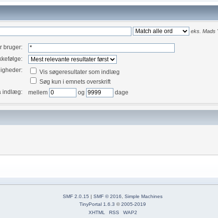
eks.
Mads "
er bruger:
kefølge:
igheder:
Vis søgeresultater som indlæg
Søg kun i emnets overskrift
å indlæg:
mellem
og
dage
SMF 2.0.15
|
SMF © 2016
,
Simple Machines
TinyPortal 1.6.3
©
2005-2019
XHTML
RSS
WAP2