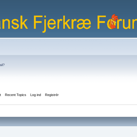
ail?
t
Recent Topics
Log ind
Registrér