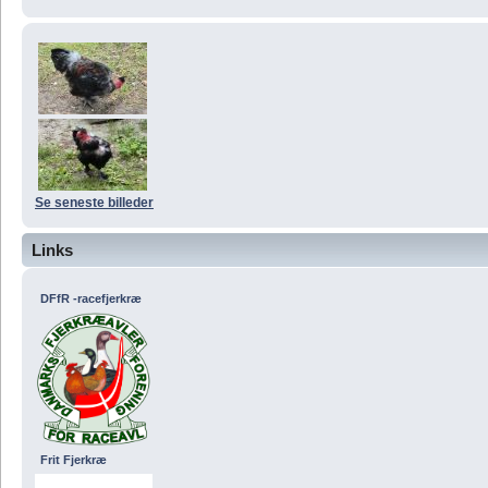
Se seneste billeder
Links
DFfR -racefjerkræ
Frit Fjerkræ