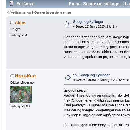
Forfatter
Emne: Snoge og kyllinger (Læ
0 Medlemmer og 2 Gæster læser dette emne.
Snoge og kyllinger
Alice
«
Dato:
27 Juni , 2025, 19:41 »
Bruger
Indlæg: 294
Har nogen erfaringer med, om snoge tage
Jeg har set en stor snog æde en stor tudse
Vi har mange snoge her, højt græs i hønsen
hønsene, men da de er fuldvoksne, er det
volierenet og spekulerer på, om en snog 
Sv: Snoge og kyllinger
Hans-Kurt
«
Svar #1 Dato:
28 Juni , 2025, 12:40 »
Global Moderator
Snogen spiser:
Padder: Frøer og tudser udgør en stor del a
Fisk: Snogen er en dygtig svømmer og kan f
Små pattedyr: Lejlighedsvis kan snoge tag
Indlæg: 2 068
Insekter og snegle: Snogeunger kan spise 
Fisk yngel: Ungerne kan også spise fiskey
Jeg kunne godt være bekymret for, at den v