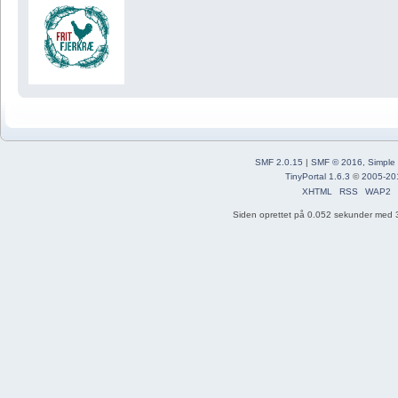
SMF 2.0.15
|
SMF © 2016
,
Simple
TinyPortal 1.6.3
©
2005-20
XHTML
RSS
WAP2
Siden oprettet på 0.052 sekunder med 3