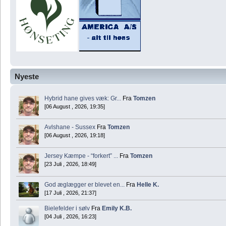
Nyeste
Hybrid hane gives væk: Gr...
Fra
Tomzen
[06 August , 2026, 19:35]
Avlshane - Sussex
Fra
Tomzen
[06 August , 2026, 19:18]
Jersey Kæmpe - “forkert” ...
Fra
Tomzen
[23 Juli , 2026, 18:49]
God æglægger er blevet en...
Fra
Helle K.
[17 Juli , 2026, 21:37]
Bielefelder i sølv
Fra
Emily K.B.
[04 Juli , 2026, 16:23]