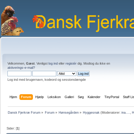
Velkommen,
Gæst
. Venligst
log ind
eller
registér
dig. Modtog du ikke en
aktiverings-e-mail?
Log ind med brugernavn, kodeord og sessionslængde
Hjem
Forum
Hjælp
Leksikon
Galleri
Søg
Kalender
TinyPortal
Staff Li
Dansk Fjerkræ Forum
»
Forum
»
Hønsegården
»
Hyggesnak
(Moderatorer:
ina.....
,
H
Sider: [
1
]