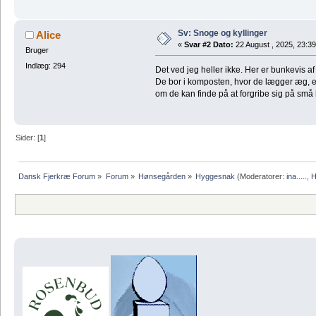
Sv: Snoge og kyllinger
Alice
«
Svar #2 Dato:
22 August , 2025, 23:39
Bruger
Indlæg: 294
Det ved jeg heller ikke. Her er bunkevis af
De bor i komposten, hvor de lægger æg, er 
om de kan finde på at forgribe sig på små 
Sider: [
1
]
Dansk Fjerkræ Forum
»
Forum
»
Hønsegården
»
Hyggesnak
(Moderatorer:
ina.....
,
H