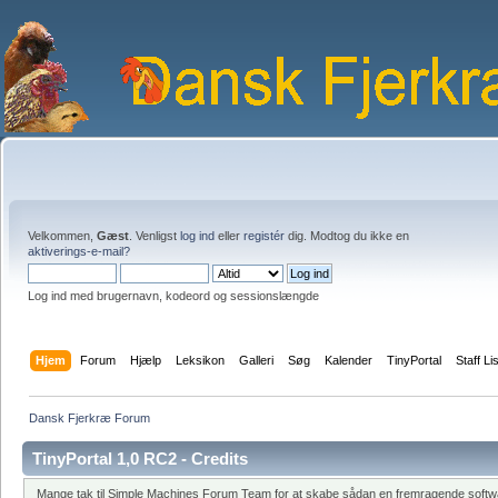
Velkommen,
Gæst
. Venligst
log ind
eller
registér
dig. Modtog du ikke en
aktiverings-e-mail?
Log ind med brugernavn, kodeord og sessionslængde
Hjem
Forum
Hjælp
Leksikon
Galleri
Søg
Kalender
TinyPortal
Staff Li
Dansk Fjerkræ Forum
TinyPortal 1,0 RC2 - Credits
Mange tak til Simple Machines Forum Team for at skabe sådan en fremragende softwar