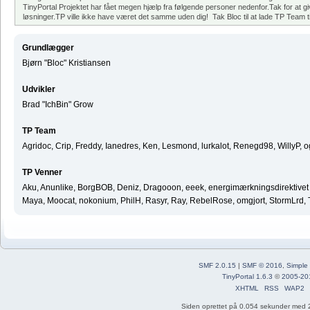
TinyPortal Projektet har fået megen hjælp fra følgende personer nedenfor.Tak for at gi
løsninger.TP ville ikke have været det samme uden dig! Tak Bloc til at lade TP Team til
Grundlægger
Bjørn "Bloc" Kristiansen
Udvikler
Brad "IchBin" Grow
TP Team
Agridoc, Crip, Freddy, Ianedres, Ken, Lesmond, lurkalot, Renegd98, WillyP, 
TP Venner
Aku, Anunlike, BorgBOB, Deniz, Dragooon, eeek, energimærkningsdirektivet ^ 
Maya, Moocat, nokonium, PhilH, Rasyr, Ray, RebelRose, omgjort, StormLrd, T
SMF 2.0.15
|
SMF © 2016
,
Simple
TinyPortal 1.6.3
©
2005-20
XHTML
RSS
WAP2
Siden oprettet på 0.054 sekunder med 2