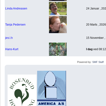
Linda Andreasen
24 Januar , 20
Tanja Pedersen
20 Marts , 2026
jes.l.h
15 November , 
Hans-Kurt
I dag
ved 08:12
Powered by:
SMF Staff