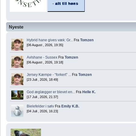
Nyeste
Hybrid hane gives væk: Gr...
Fra
Tomzen
[06 August , 2026, 19:35]
Avlshane - Sussex
Fra
Tomzen
[06 August , 2026, 19:18]
Jersey Kæmpe - “forkert” ...
Fra
Tomzen
[23 Juli , 2026, 18:49]
God æglægger er blevet en...
Fra
Helle K.
[17 Juli , 2026, 21:37]
Bielefelder i sølv
Fra
Emily K.B.
[04 Juli , 2026, 16:23]