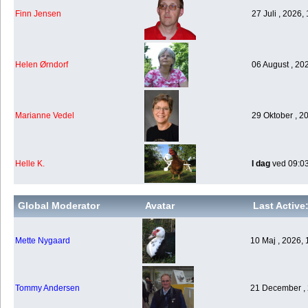
Finn Jensen
27 Juli , 2026,
Helen Ørndorf
06 August , 20
Marianne Vedel
29 Oktober , 2
Helle K.
I dag
ved 09:0
Global Moderator
Avatar
Last Active
Mette Nygaard
10 Maj , 2026, 
Tommy Andersen
21 December , 