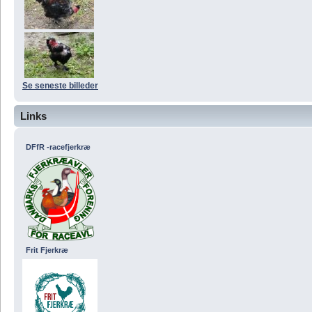
Se seneste billeder
Links
DFfR -racefjerkræ
Frit Fjerkræ