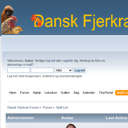
Velkommen,
Gæst
. Venligst
log ind
eller
registér
dig. Modtog du ikke en
aktiverings-e-mail?
Log ind med brugernavn, kodeord og sessionslængde
Hjem
Forum
Hjælp
Leksikon
Galleri
Søg
Kalender
TinyPortal
Staff Li
Dansk Fjerkræ Forum
»
Forum
»
Staff List
Administrator
Avatar
Last Active