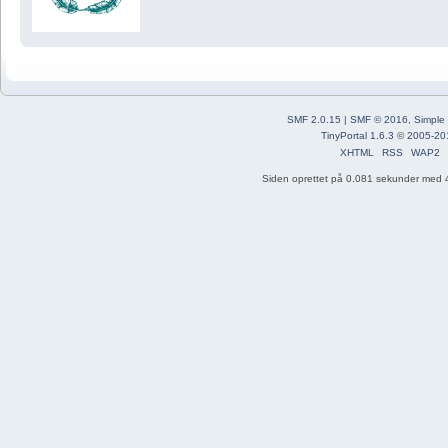
SMF 2.0.15
|
SMF © 2016
,
Simple
TinyPortal 1.6.3
©
2005-20
XHTML
RSS
WAP2
Siden oprettet på 0.081 sekunder med 4