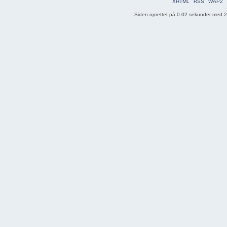
XHTML
RSS
WAP2
Siden oprettet på 0.02 sekunder med 20