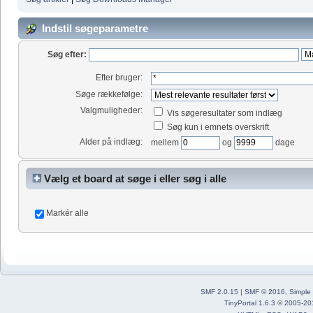
Indstil søgeparametre
Søg efter:
Efter bruger:
Søge rækkefølge:
Valgmuligheder:
Vis søgeresultater som indlæg
Søg kun i emnets overskrift
Alder på indlæg:
mellem
og
dage
Vælg et board at søge i eller søg i alle
Markér alle
SMF 2.0.15
|
SMF © 2016
,
Simple
TinyPortal 1.6.3
©
2005-20