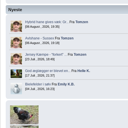
Nyeste
Hybrid hane gives væk: Gr...
Fra
Tomzen
[06 August , 2026, 19:35]
Avlshane - Sussex
Fra
Tomzen
[06 August , 2026, 19:18]
Jersey Kæmpe - “forkert” ...
Fra
Tomzen
[23 Juli , 2026, 18:49]
God æglægger er blevet en...
Fra
Helle K.
[17 Juli , 2026, 21:37]
Bielefelder i sølv
Fra
Emily K.B.
[04 Juli , 2026, 16:23]