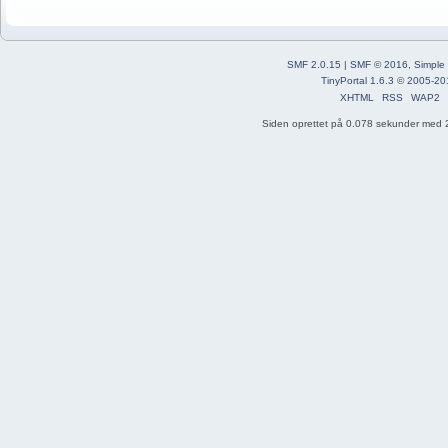
SMF 2.0.15
|
SMF © 2016
,
Simple
TinyPortal 1.6.3
©
2005-20
XHTML
RSS
WAP2
Siden oprettet på 0.078 sekunder med 2