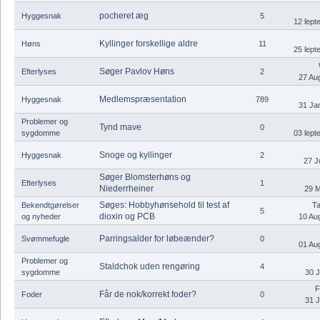
pocheret æg
Hyggesnak
5
12 ſept
Kyllinger forskellige aldre
Høns
11
25 ſept
Søger Pavlov Høns
Efterlyses
2
27 Aug
Medlemspræsentation
Hyggesnak
789
31 Jan
Problemer og
Tynd mave
0
sygdomme
03 ſept
Snoge og kyllinger
Hyggesnak
2
27 J
Søger Blomsterhøns og
Efterlyses
1
Niederrheiner
29 M
Søges: Hobbyhønsehold til test af
Bekendtgørelser
Ta
5
dioxin og PCB
og nyheder
10 Aug
Parringsalder for løbeænder?
Svømmefugle
0
01 Aug
Problemer og
Staldchok uden rengøring
4
sygdomme
30 J
F
Får de nok/korrekt foder?
Foder
0
31 J