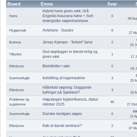
Board
Emne
Svar
Hybrid hane gives væk: Grå
Engelsk Araucana høne + Sort
Høns
0
06 Aug
dværgsilke nøgenhalshane
Avlshane - Sussex
Hyggesnak
8
27 Ma
Jersey Kæmpe - “forkert” farve
Brahma
2
16 J
God æglægger er blevet enlig og
Tilbydes
1
gives væk
17 J
Bielefelder i sølv
Efterlyses
0
04 J
Indstilling af rugemaskine
Svømmefugle
3
25 M
Håbefuld søgning: Daggamle
Efterlyses
3
kyllinger på Sjælland?
16 M
Højpatogen fugleinfluenza, status
Problemer og
46
oktober 2025
sygdomme
27 Okt
Mi
Danske landgæs søges
Svømmefugle
0
21 Ap
Mi
Køb af dansk landrace?
Efterlyses
2
07 Ma