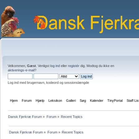
Velkommen,
Gæst
. Venligst
log ind
eller
registér
dig. Modtog du ikke en
aktiverings-e-mail?
Log ind med brugernavn, kodeord og sessionslængde
Hjem
Forum
Hjælp
Leksikon
Galleri
Søg
Kalender
TinyPortal
Staff Lis
Dansk Fjerkræ Forum
»
Forum
»
Recent Topics
Dansk Fjerkræ Forum
»
Forum
»
Recent Topics