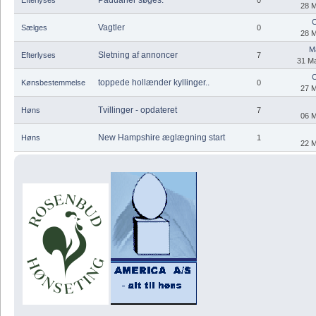
28 M
C
Vagtler
Sælges
0
28 M
M
Sletning af annoncer
Efterlyses
7
31 Ma
C
toppede hollænder kyllinger..
Kønsbestemmelse
0
27 M
Tvillinger - opdateret
Høns
7
06 M
New Hampshire æglægning start
Høns
1
22 M