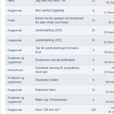
Jeg skal vist være "far"
Høns
22
04 Jan
Ikke særlig hyggeligt
Hyggesnak
11
17 Dece
Elever fra 8a spørger om andemad
Foder
10
fra søer virker som foder
18 J
Julefortælling 2025
Hyggesnak
25
25 Nove
Julefortælling 2021
Hyggesnak
32
01 Dece
Tak for julefortællingen til Hans-
Hyggesnak
4
Kurt
03 Dece
Problemer og
Problemer ved fjerskifte/fæld
9
sygdomme
19 Nove
Dyreetisk løsning ift. beskyttelse
H
Hønsehuset
5
mod ræv
23 Nove
Problemer og
Skadedyr (rotter)
9
sygdomme
06 Feb
Naboens høns
Hyggesnak
10
15 Okt
Problemer og
Møjer sig i Redekasser
6
sygdomme
19 Okt
La
Hvor i DK bor du?
Hyggesnak
130
30 J