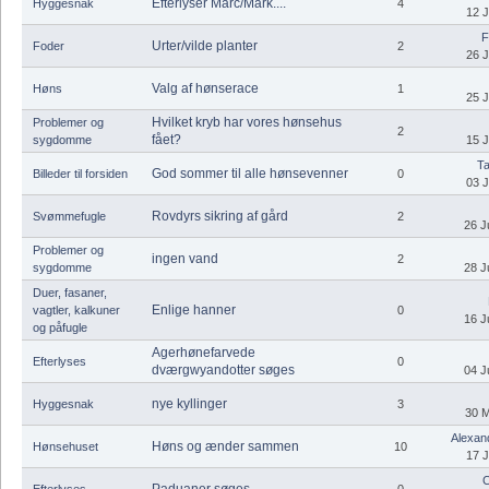
Efterlyser Marc/Mark....
Hyggesnak
4
12 J
F
Urter/vilde planter
Foder
2
26 J
Valg af hønserace
Høns
1
25 J
Hvilket kryb har vores hønsehus
Problemer og
2
fået?
sygdomme
15 J
Ta
God sommer til alle hønsevenner
Billeder til forsiden
0
03 J
Rovdyrs sikring af gård
Svømmefugle
2
26 J
Problemer og
ingen vand
2
sygdomme
28 J
Duer, fasaner,
Enlige hanner
vagtler, kalkuner
0
16 J
og påfugle
Agerhønefarvede
Efterlyses
0
dværgwyandotter søges
04 J
nye kyllinger
Hyggesnak
3
30 M
Alexand
Høns og ænder sammen
Hønsehuset
10
17 J
C
Paduaner søges.
Efterlyses
0