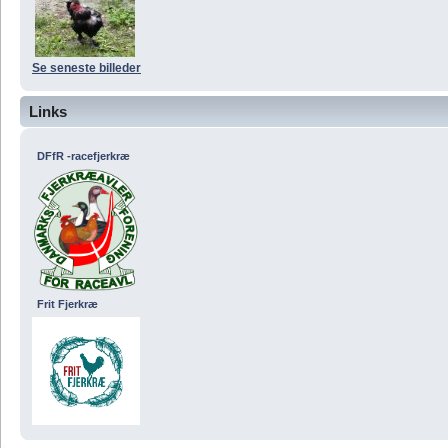
Se seneste billeder
Links
DFfR -racefjerkræ
Frit Fjerkræ