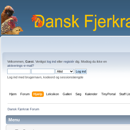
Velkommen,
Gæst
. Venligst
log ind
eller
registér
dig. Modtog du ikke en
aktiverings-e-mail?
Log ind med brugernavn, kodeord og sessionslængde
Hjem
Forum
Hjælp
Leksikon
Galleri
Søg
Kalender
TinyPortal
Staff Li
Dansk Fjerkræ Forum
Menu