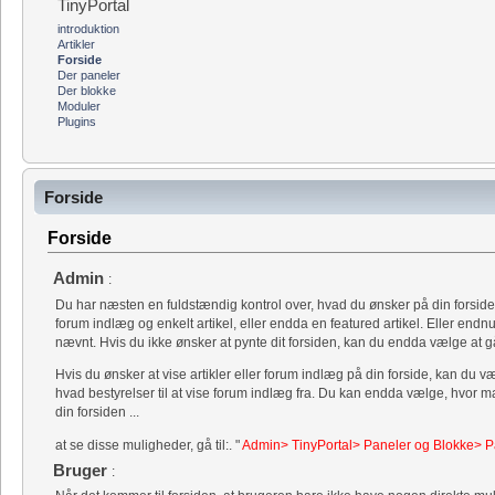
TinyPortal
introduktion
Artikler
Forside
Der paneler
Der blokke
Moduler
Plugins
Forside
Forside
Admin
:
Du har næsten en fuldstændig kontrol over, hvad du ønsker på din forside. 
forum indlæg og enkelt artikel, eller endda en featured artikel. Eller end
nævnt. Hvis du ikke ønsker at pynte dit forsiden, kan du endda vælge at gå
Hvis du ønsker at vise artikler eller forum indlæg på din forside, kan du væl
hvad bestyrelser til at vise forum indlæg fra. Du kan endda vælge, hvor m
din forsiden ...
at se disse muligheder, gå til:. "
Admin> TinyPortal> Paneler og Blokke> Pa
Bruger
: