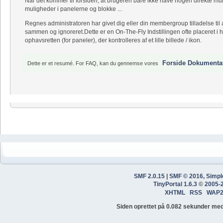
Når det kommer til forsiden, at brugeren bare ikke have nogen direkte mu
muligheder i panelerne og blokke ...
Regnes administratoren har givet dig eller din membergroup tilladelse til a
sammen og ignoreret.Dette er en On-The-Fly Indstillingen ofte placeret i head
ophavsretten (for paneler), der kontrolleres af et lille billede / ikon.
Forside Dokumentat
Dette er et resumé. For FAQ, kan du gennemse vores
SMF 2.0.15
|
SMF © 2016
,
Simpl
TinyPortal 1.6.3
©
2005-
XHTML
RSS
WAP
Siden oprettet på 0.082 sekunder med