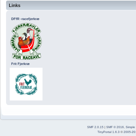
Links
DFfR -racefjerkræ
Frit Fjerkræ
SMF 2.0.15
|
SMF © 2016
,
Simple
TinyPortal 1.6.3
©
2005-20