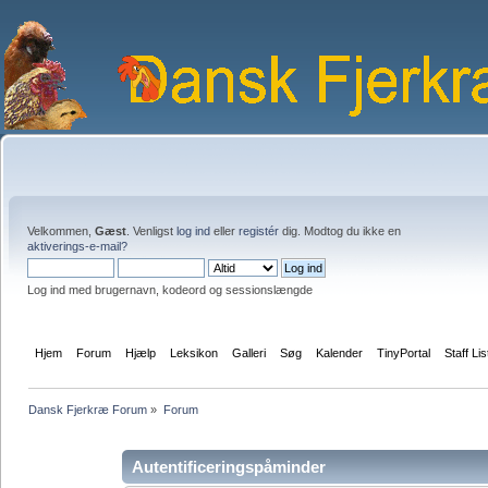
Velkommen,
Gæst
. Venligst
log ind
eller
registér
dig. Modtog du ikke en
aktiverings-e-mail?
Log ind med brugernavn, kodeord og sessionslængde
Hjem
Forum
Hjælp
Leksikon
Galleri
Søg
Kalender
TinyPortal
Staff Lis
Dansk Fjerkræ Forum
»
Forum
Autentificeringspåminder