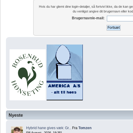
Hvis du har glemt dine login-detaljer, så fortvivl ikke, da de kan
du venligst angive dit brugernavn eller ko
Brugernavn/e-mail:
Nyeste
Hybrid hane gives væk: Gr...
Fra
Tomzen
[06 August , 2026, 19:35]