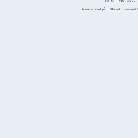
XHTML
RSS
WAP2
Siden oprettet på 0.104 sekunder med 2