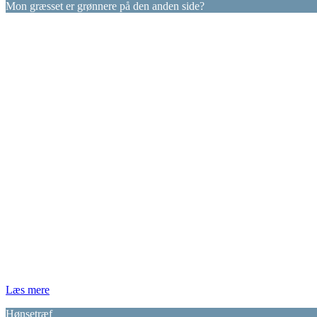
Mon græsset er grønnere på den anden side?
Læs mere
Hønsetræf