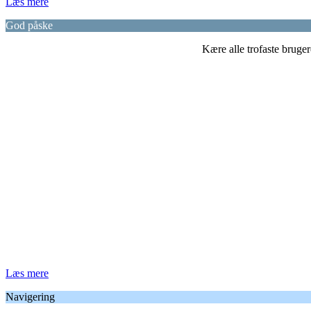
Læs mere
God påske
Kære alle trofaste bruge
Læs mere
Navigering