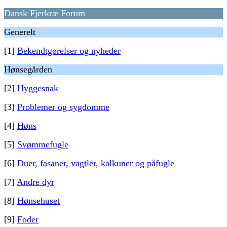
Dansk Fjerkræ Forum
Generelt
[1]
Bekendtgørelser og nyheder
Hønsegården
[2]
Hyggesnak
[3]
Problemer og sygdomme
[4]
Høns
[5]
Svømmefugle
[6]
Duer, fasaner, vagtler, kalkuner og påfugle
[7]
Andre dyr
[8]
Hønsehuset
[9]
Foder