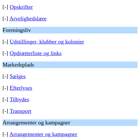
[-]
Opskrifter
[-]
Arvelighedslære
Foreningsliv
[-]
Udstillinger, klubber og kolonier
[-]
Opdrætterliste og links
Markedsplads
[-]
Sælges
[-]
Efterlyses
[-]
Tilbydes
[-]
Transport
Arrangementer og kampagner
[-]
Arrangementer og kampagner