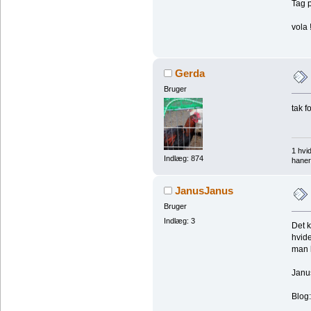
Tag p
vola
Gerda
Bruger
tak f
1 hvi
Indlæg: 874
haner
JanusJanus
Bruger
Indlæg: 3
Det 
hvide
man k
Janu
Blog