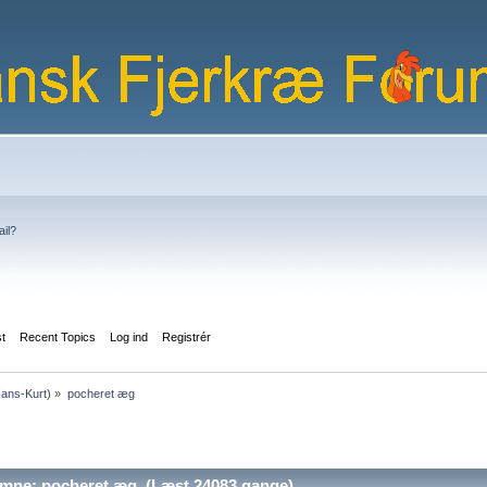
ail?
st
Recent Topics
Log ind
Registrér
ans-Kurt
) »
pocheret æg
mne: pocheret æg (Læst 24083 gange)