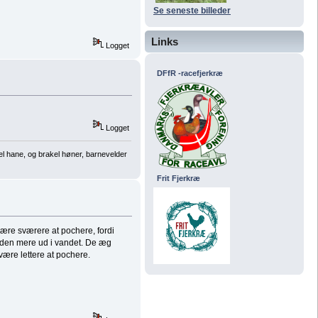
Se seneste billeder
Links
Logget
DFfR -racefjerkræ
Logget
el hane, og brakel høner, barnevelder
Frit Fjerkræ
re sværere at pochere, fordi
r den mere ud i vandet. De æg
være lettere at pochere.