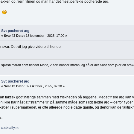
akken op, fjern filmen og man har det mest perfekte pocherede æg.
 !
Sv: pocheret æg
«
Svar #2 Dato:
13 ſeptember , 2025, 17:00 »
or svar. Det vil jeg give videre til hende
d splash maran som hedder Marie, 2 sort kobber maran, og så er der Sofie som jo er en brak
Sv: pocheret æg
«
Svar #3 Dato:
02 Oktober , 2025, 07:30 »
kan faktisk godt hænge sammen med friskheden på æggene. Meget friske æg kan væ
n ikke har nået at “stramme til” på samme måde som i lidt ældre æg – derfor flyde
øber i supermarkedet, er ofte allerede nogle dage gamle, og derfor kan de faktisk 
s,
:
cocktaily.se