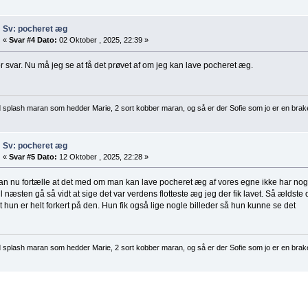
Sv: pocheret æg
«
Svar #4 Dato:
02 Oktober , 2025, 22:39 »
or svar. Nu må jeg se at få det prøvet af om jeg kan lave pocheret æg.
d splash maran som hedder Marie, 2 sort kobber maran, og så er der Sofie som jo er en brak
Sv: pocheret æg
«
Svar #5 Dato:
12 Oktober , 2025, 22:28 »
an nu fortælle at det med om man kan lave pocheret æg af vores egne ikke har noge
il næsten gå så vidt at sige det var verdens flotteste æg jeg der fik lavet. Så ældst
t hun er helt forkert på den. Hun fik også lige nogle billeder så hun kunne se det
d splash maran som hedder Marie, 2 sort kobber maran, og så er der Sofie som jo er en brak