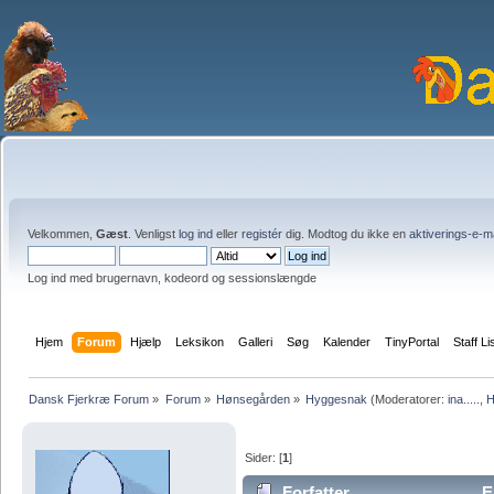
Velkommen,
Gæst
. Venligst
log ind
eller
registér
dig. Modtog du ikke en
aktiverings-e-m
Log ind med brugernavn, kodeord og sessionslængde
Hjem
Forum
Hjælp
Leksikon
Galleri
Søg
Kalender
TinyPortal
Staff Li
Dansk Fjerkræ Forum
»
Forum
»
Hønsegården
»
Hyggesnak
(Moderatorer:
ina.....
,
H
Sider: [
1
]
Forfatter
E