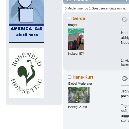
0 Medlemmer og 1 Gæst læser dette emne.
Gerda
Bruger
Her i
aldri
Noge
Indlæg: 874
1 hvi
haner
Hans-Kurt
Global Moderator
Jeg v
poch
Tag e
Indlæg: 2 068
skål,
ægget
stør