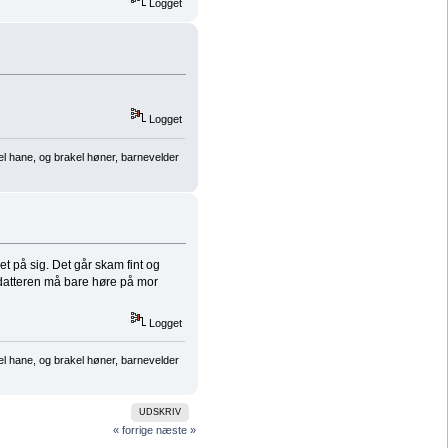
Logget
Logget
el hane, og brakel høner, barnevelder
t på sig. Det går skam fint og
e datteren må bare høre på mor
Logget
el hane, og brakel høner, barnevelder
UDSKRIV
« forrige
næste »