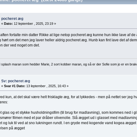
pocheret æg
«
Dato:
12 ſeptember , 2025, 23:19 »
 aften fortalte min datter Rikke at lige netop pocheret æg kunne hun ikke lave af de
g hørt om det men jeg laver heller aldrig pocheret æg. Hunb kan fint lave det af d
n der ved noget om det.
d splash maran som hedder Marie, 2 sort kobber maran, og så er der Sofie som jo er en brak
Sv: pocheret æg
«
Svar #1 Dato:
13 ſeptember , 2025, 16:43 »
ed kun, at det skal være helt frisklagte æg, for at lykkedes - men på nettet ser jeg
eres:
t glas og et stykke husholdningsfilm (til brug for madlavning), som kommes ned i gla
 smører filmen med et par dråber olivenolie. Slå ægget ud i glasset med madlavnin
 og luk til ved at sno lukningen rundt. I en gryde med kogende vand kogea ægget i 
relsen på ægget