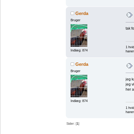
Gerda
Bruger
tak f
1 hvi
Indlæg: 874
haner
Gerda
Bruger
jeg k
jeg v
her a
Indlæg: 874
1 hvi
haner
Sider: [
1
]