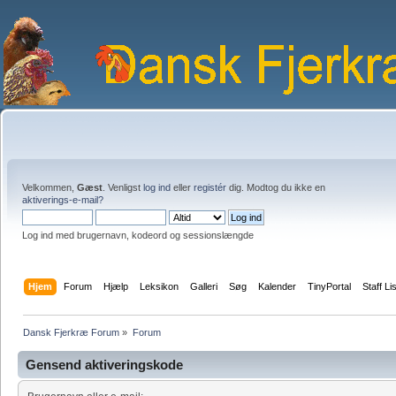
Velkommen,
Gæst
. Venligst
log ind
eller
registér
dig. Modtog du ikke en
aktiverings-e-mail?
Log ind med brugernavn, kodeord og sessionslængde
Hjem
Forum
Hjælp
Leksikon
Galleri
Søg
Kalender
TinyPortal
Staff Li
Dansk Fjerkræ Forum
»
Forum
Gensend aktiveringskode