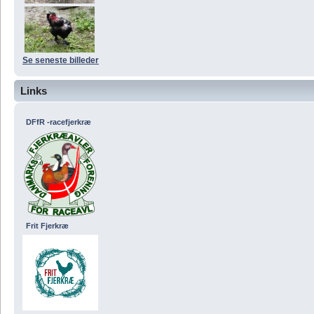
Se seneste billeder
Links
DFfR -racefjerkræ
Frit Fjerkræ