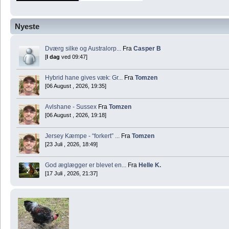
Nyeste
Dværg silke og Australorp...
Fra
Casper B
[
I dag
ved 09:47]
Hybrid hane gives væk: Gr...
Fra
Tomzen
[06 August , 2026, 19:35]
Avlshane - Sussex
Fra
Tomzen
[06 August , 2026, 19:18]
Jersey Kæmpe - “forkert” ...
Fra
Tomzen
[23 Juli , 2026, 18:49]
God æglægger er blevet en...
Fra
Helle K.
[17 Juli , 2026, 21:37]