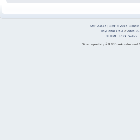
SMF 2.0.15
|
SMF © 2016
,
Simple
TinyPortal 1.6.3
©
2005-20
XHTML
RSS
WAP2
Siden oprettet på 0.035 sekunder med 2