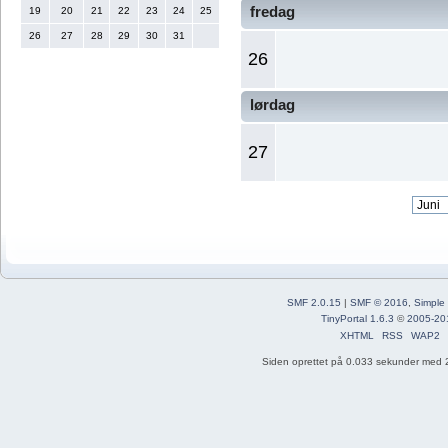
fredag
19
20
21
22
23
24
25
26
27
28
29
30
31
26
lørdag
27
SMF 2.0.15
|
SMF © 2016
,
Simple
TinyPortal 1.6.3
©
2005-20
XHTML
RSS
WAP2
Siden oprettet på 0.033 sekunder med 2