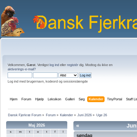
Velkommen,
Gæst
. Venligst
log ind
eller
registér
dig. Modtog du ikke en
aktiverings-e-mail?
Log ind med brugernavn, kodeord og sessionslængde
Hjem
Forum
Hjælp
Leksikon
Galleri
Søg
Kalender
TinyPortal
Staff Li
Dansk Fjerkræ Forum
»
Forum
»
Kalender
»
Juni 2026
»
Uge 26
«
Jun
Maj 2026
s
m
t
o
t
f
l
søndag