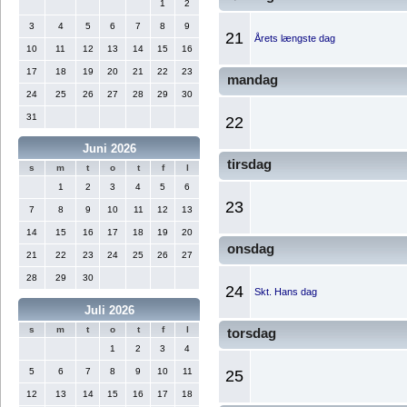
1
2
3
4
5
6
7
8
9
21
Årets længste dag
10
11
12
13
14
15
16
17
18
19
20
21
22
23
mandag
24
25
26
27
28
29
30
31
22
Juni 2026
tirsdag
s
m
t
o
t
f
l
1
2
3
4
5
6
23
7
8
9
10
11
12
13
14
15
16
17
18
19
20
onsdag
21
22
23
24
25
26
27
28
29
30
24
Skt. Hans dag
Juli 2026
s
m
t
o
t
f
l
torsdag
1
2
3
4
5
6
7
8
9
10
11
25
12
13
14
15
16
17
18