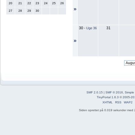
20
21
22
23
24
25
26
»
27
28
29
30
30
31
-
Uge 36
»
SMF 2.0.15
|
SMF © 2016
,
Simple
TinyPortal 1.6.3
©
2005-20
XHTML
RSS
WAP2
Siden oprettet på 0.019 sekunder med 2