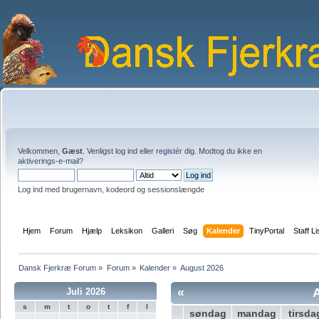
Velkommen,
Gæst
. Venligst
log ind
eller
registér
dig. Modtog du ikke en
aktiverings-e-mail?
Log ind med brugernavn, kodeord og sessionslængde
Hjem
Forum
Hjælp
Leksikon
Galleri
Søg
Kalender
TinyPortal
Staff Li
Dansk Fjerkræ Forum
»
Forum
»
Kalender
»
August 2026
«
Juli 2026
s
m
t
o
t
f
l
søndag
mandag
tirsda