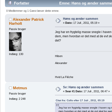
Forfatter
Emne: Høns og ænder sammen
0 Medlemmer og 1 Gæst læser dette emne.
Høns og ænder sammen
Alexander Patrick
Harholt
«
Dato:
17 Juli , 2011, 05:19 »
Passiv bruger
Jeg har en frygtelig masse snegle i haven 
dem, men hvordan er det med at de evt ska
det?
Indlæg: 130
Hilsen
Alexander
Hvid La Fléche
Sv: Høns og ænder sammen
Metmus
«
Svar #1 Dato:
17 Juli , 2011, 06:47 »
Passiv bruger
Indlæg: 2 248
Citat fra: Collo efter 17 Juli , 2011, 05:19
Jeg har en frygtelig masse snegle i haven og 
men hvordan er det med at de evt skal bo samm