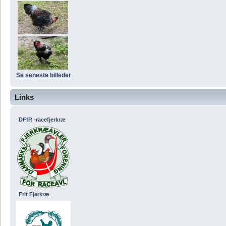
Se seneste billeder
Links
DFfR -racefjerkræ
Frit Fjerkræ