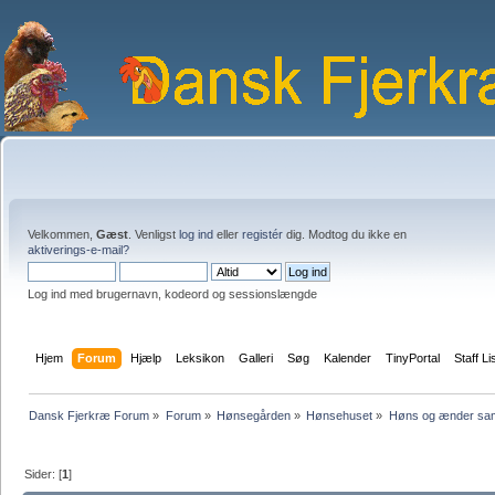
Velkommen,
Gæst
. Venligst
log ind
eller
registér
dig. Modtog du ikke en
aktiverings-e-mail?
Log ind med brugernavn, kodeord og sessionslængde
Hjem
Forum
Hjælp
Leksikon
Galleri
Søg
Kalender
TinyPortal
Staff Li
Dansk Fjerkræ Forum
»
Forum
»
Hønsegården
»
Hønsehuset
»
Høns og ænder s
Sider: [
1
]