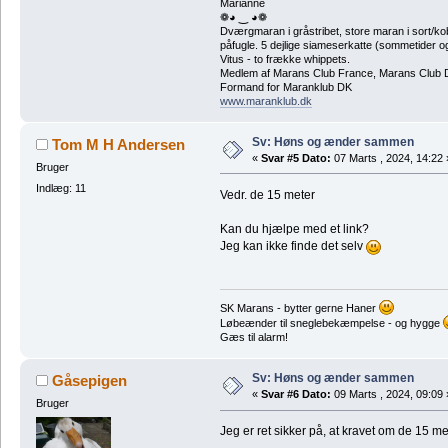
Marianne
❁◕ ‿ ◕❁
Dværgmaran i gråstribet, store maran i sort/k
påfugle. 5 dejlige siameserkatte (sommetider ogs
Vitus - to frække whippets.
Medlem af Marans Club France, Marans Club D
Formand for Maranklub DK
www.maranklub.dk
Sv: Høns og ænder sammen
Tom M H Andersen
«
Svar #5 Dato:
07 Marts , 2024, 14:22 
Bruger
Indlæg: 11
Vedr. de 15 meter
Kan du hjælpe med et link?
Jeg kan ikke finde det selv
SK Marans - bytter gerne Haner
Løbeænder til sneglebekæmpelse - og hygge
Gæs til alarm!
Sv: Høns og ænder sammen
Gåsepigen
«
Svar #6 Dato:
09 Marts , 2024, 09:09 
Bruger
Jeg er ret sikker på, at kravet om de 15 met