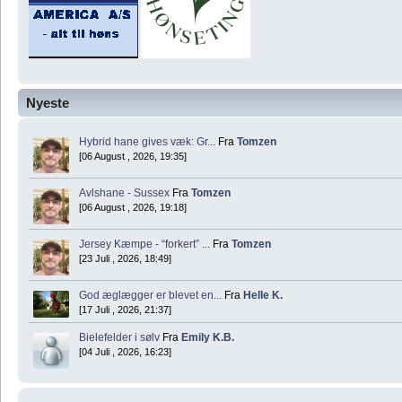
Nyeste
Hybrid hane gives væk: Gr...
Fra
Tomzen
[06 August , 2026, 19:35]
Avlshane - Sussex
Fra
Tomzen
[06 August , 2026, 19:18]
Jersey Kæmpe - “forkert” ...
Fra
Tomzen
[23 Juli , 2026, 18:49]
God æglægger er blevet en...
Fra
Helle K.
[17 Juli , 2026, 21:37]
Bielefelder i sølv
Fra
Emily K.B.
[04 Juli , 2026, 16:23]