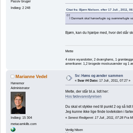
Passiv bruger
Indlæg: 2 248
Citat fra: Bjørn Nielsen. efter 17 Juli , 2011, 0
I Danmark skal hønsefugle og svømmefugle vær
Bjørn, kan du hjælpe med, hvor det står 
Mette
4 store wyandotter, 2 dværghøns, 1 grønlægger
amerikaner. 1,2 brogede moskusænder og 1 æl
Sv: Høns og ænder sammen
Marianne Vedel
«
Svar #4 Dato:
17 Juli , 2011, 07:27 »
Hønemor
Administrator
Mette, der står bl.a. lidt her:
Hos fødevarestyrelsen
Du skal et stykke ned til punkt 2 og så lidt
Jeg kunne ikke lige finde lovteksten i far
«
Senest Redigeret: 17 Juli , 2011, 07:28 Fra 
Indlæg: 15 304
metacamkills.com
Venlig hilsen