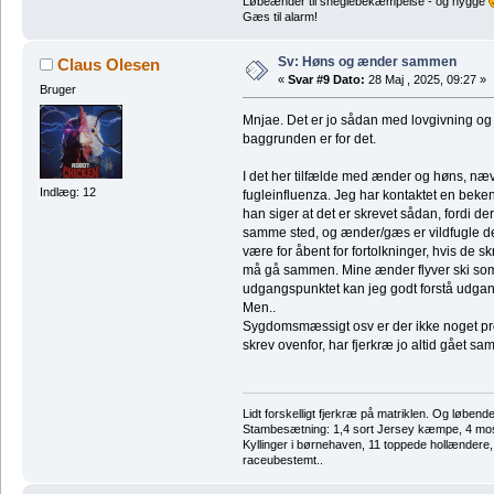
Løbeænder til sneglebekæmpelse - og hygge
Gæs til alarm!
Sv: Høns og ænder sammen
Claus Olesen
«
Svar #9 Dato:
28 Maj , 2025, 09:27 »
Bruger
Mnjae. Det er jo sådan med lovgivning og
baggrunden er for det.
I det her tilfælde med ænder og høns, næv
Indlæg: 12
fugleinfluenza. Jeg har kontaktet en beke
han siger at det er skrevet sådan, fordi de
samme sted, og ænder/gæs er vildfugle der
være for åbent for fortolkninger, hvis de 
må gå sammen. Mine ænder flyver ski somme
udgangspunktet kan jeg godt forstå udgang
Men..
Sygdomsmæssigt osv er der ikke noget 
skrev ovenfor, har fjerkræ jo altid gået sa
Lidt forskelligt fjerkræ på matriklen. Og løbend
Stambesætning: 1,4 sort Jersey kæmpe, 4 m
Kyllinger i børnehaven, 11 toppede hollændere
raceubestemt..