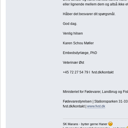
eller lignende mellem dem og altså ikke et
Håber det besvarer dit spørgsmål.
God dag.
Venlig hilsen
Karen Schou Møller
Embedsdyrlæge, PhD
Veterinær Øst
+45 72 27 54 79 l fvst.dk/kontakt
Ministeriet for Fødevarer, Landbrug og Fis
Fødevarestyrelsen | Stationsparken 31-33 |
fvst.dk/kontakt |
www.fvst.dk
SK Marans - bytter gerne Haner