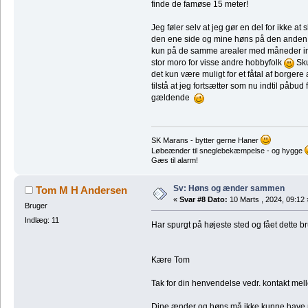
finde de famøse 15 meter!
Jeg føler selv at jeg gør en del for ikke 
den ene side og mine høns på den anden!
kun på de samme arealer med måneder imell
stor moro for visse andre hobbyfolk
Sku
det kun være muligt for et fåtal af borger
tilstå at jeg fortsætter som nu indtil påb
gældende
SK Marans - bytter gerne Haner
Løbeænder til sneglebekæmpelse - og hygge
Gæs til alarm!
Sv: Høns og ænder sammen
Tom M H Andersen
«
Svar #8 Dato:
10 Marts , 2024, 09:12 
Bruger
Indlæg: 11
Har spurgt på højeste sted og fået dette b
Kære Tom
Tak for din henvendelse vedr. kontakt me
Dine ænder og høns må ikke kunne have n