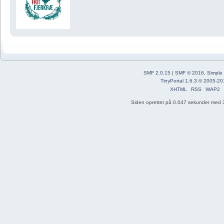
SMF 2.0.15
|
SMF © 2016
,
Simple
TinyPortal 1.6.3
©
2005-20
XHTML
RSS
WAP2
Siden oprettet på 0.047 sekunder med 3