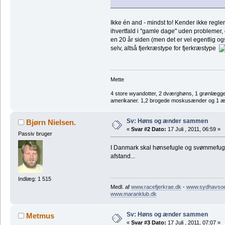
Ikke én and - mindst to! Kender ikke reg
ihvertfald i "gamle dage" uden problemer, o
en 20 år siden (men det er vel egentlig 
selv, altså fjerkræstype for fjerkræstype
Mette
4 store wyandotter, 2 dværghøns, 1 grønlægger
amerikaner. 1,2 brogede moskusænder og 1 æl
Sv: Høns og ænder sammen
Bjørn Nielsen.
«
Svar #2 Dato:
17 Juli , 2011, 06:59 »
Passiv bruger
I Danmark skal hønsefugle og svømmefugl
afstand...
Indlæg: 1 515
Medl. af
www.racefjerkrae.dk
-
www.sydhavsoer
www.maranklub.dk
Sv: Høns og ænder sammen
Metmus
«
Svar #3 Dato:
17 Juli , 2011, 07:07 »