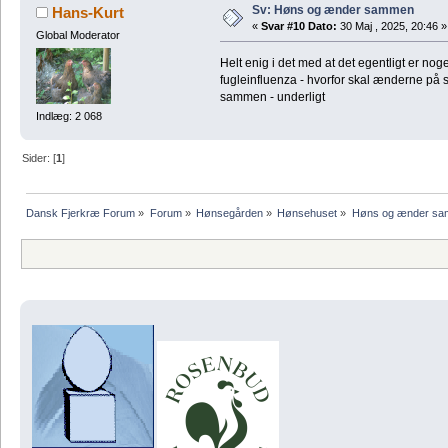
Sv: Høns og ænder sammen
Hans-Kurt
«
Svar #10 Dato:
30 Maj , 2025, 20:46 »
Global Moderator
Helt enig i det med at det egentligt er nog
fugleinfluenza - hvorfor skal ænderne på 
sammen - underligt
Indlæg: 2 068
Sider: [
1
]
Dansk Fjerkræ Forum
»
Forum
»
Hønsegården
»
Hønsehuset
»
Høns og ænder s