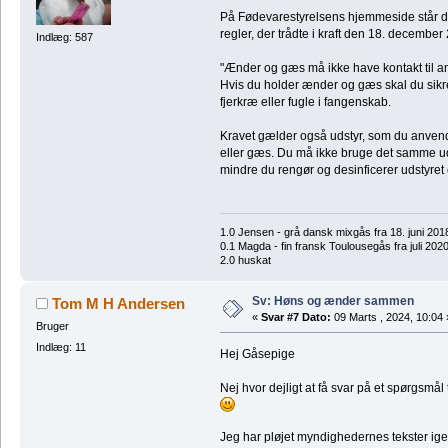
På Fødevarestyrelsens hjemmeside står d
regler, der trådte i kraft den 18. december
Indlæg: 587
"Ænder og gæs må ikke have kontakt til an
Hvis du holder ænder og gæs skal du sikr
fjerkræ eller fugle i fangenskab.
Kravet gælder også udstyr, som du anven
eller gæs. Du må ikke bruge det samme ud
mindre du rengør og desinficerer udstyret
1.0 Jensen - grå dansk mixgås fra 18. juni 201
0.1 Magda - fin fransk Toulousegås fra juli 202
2.0 huskat
Sv: Høns og ænder sammen
Tom M H Andersen
«
Svar #7 Dato:
09 Marts , 2024, 10:04 
Bruger
Indlæg: 11
Hej Gåsepige
Nej hvor dejligt at få svar på et spørgsmål 
Jeg har pløjet myndighedernes tekster ig