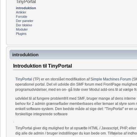
TinyPortal
introduktion
Artikler
Forside
Der paneler
Der blokke
Moduler
Plugins
introduktion
Introduktion til TinyPortal
TinyPortal
(TP) er en storslået modifikation af
Simple Machines Forum
(SM
operationel portal. Det vil udvide din SMF forum med FrontPage muligheder
programudvidelser, med en on- gå liste over Modul add-ons til at vælge fr
udviklet til at fungere problemfrit med SMF, bruger mange af dens interne f
behov for 2 admin grænseflader memberbases eller temaer at styre som med
enkelt software-system. Den bedste måde at sige det: "TinyPortal" er en 
forskellige integrerede software
.
TinyPortal giver dig mulighed for at opsætte HTML / Javascript, PHP, eller
dig alle de admin / bruger indstillinger du kan bede om. Tilføjelse af indh