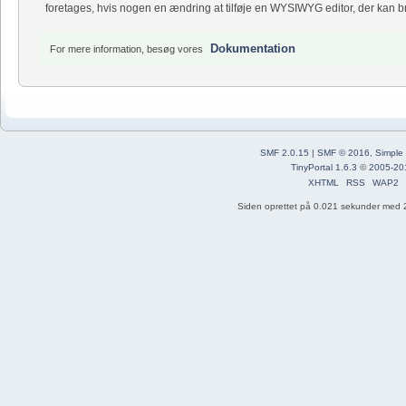
foretages, hvis nogen en ændring at tilføje en WYSIWYG editor, der kan bru
Dokumentation
For mere information, besøg vores
SMF 2.0.15
|
SMF © 2016
,
Simple
TinyPortal 1.6.3
©
2005-20
XHTML
RSS
WAP2
Siden oprettet på 0.021 sekunder med 2