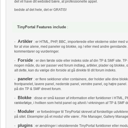
det vil have dit websted bære, at professionelle appel.
bedste af det hele, det er GRATIS!
TinyPortal Features include
:
Artikler
-
: er HTML, PHP, BBC, importerede eller eksterne sider med val
for at vise alene, med paneler og blokke, og / eller med andre genstande. A
kommentarer og vurderinger.
Forside
-
: er den første side eller indeks side af din TP & SMF site. TP
nogen måde, du ser passer ved forum indlæg, artikler, plader og blokke, o
alt dette, kan du vælge din forside at gå direkte til dit forum indeks.
paneler
-
: er flere sektioner eller containere, der holder alle dine blok
frontpanelet, lavere panel, nederste panel, venstre panel, og højre panel.
på din TP & SMF drevet forum.
Blokke
-
: disse er små kasser af information eller funktioner i HTML, P
rækkefølge, i hvilken som helst panel og afsnit / virkningen af ​​TP & SMF dr
Moduler
-
: er forbedringer til TinyPortal skrevet af forskellige udvikler
på sitet. Eksempler på et modul ville være:. File Manager, Gallery Manag
plugins
-
: er ændringer i eksisterende TinyPortal funktioner eller mod