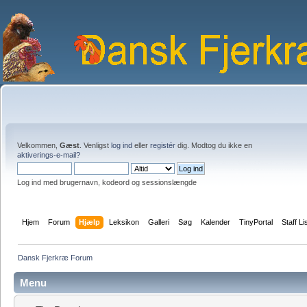
Velkommen,
Gæst
. Venligst
log ind
eller
registér
dig. Modtog du ikke en
aktiverings-e-mail?
Log ind med brugernavn, kodeord og sessionslængde
Hjem
Forum
Hjælp
Leksikon
Galleri
Søg
Kalender
TinyPortal
Staff Li
Dansk Fjerkræ Forum
Menu