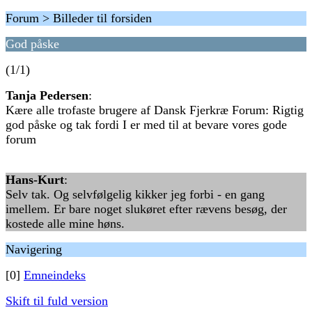
Forum > Billeder til forsiden
God påske
(1/1)
Tanja Pedersen
:
Kære alle trofaste brugere af Dansk Fjerkræ Forum: Rigtig
god påske og tak fordi I er med til at bevare vores gode
forum
Hans-Kurt
:
Selv tak. Og selvfølgelig kikker jeg forbi - en gang
imellem. Er bare noget slukøret efter rævens besøg, der
kostede alle mine høns.
Navigering
[0]
Emneindeks
Skift til fuld version