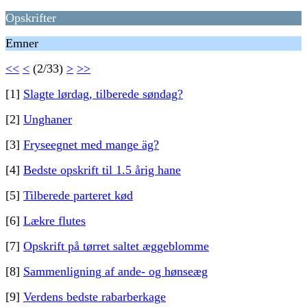
Opskrifter
Emner
<<
<
(2/33)
>
>>
[1]
Slagte lørdag, tilberede søndag?
[2]
Unghaner
[3]
Fryseegnet med mange äg?
[4]
Bedste opskrift til 1.5 årig hane
[5]
Tilberede parteret kød
[6]
Lækre flutes
[7]
Opskrift på tørret saltet æggeblomme
[8]
Sammenligning af ande- og hønseæg
[9]
Verdens bedste rabarberkage