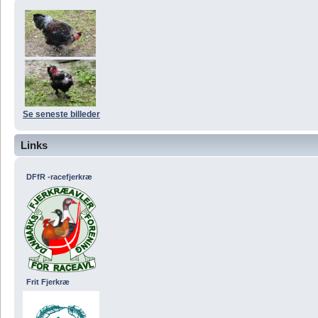
Se seneste billeder
Links
DFfR -racefjerkræ
Frit Fjerkræ