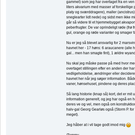
gammel) som jeg har overtaget fra en ven
liters akvarium med masser af forskellige 
platy og sværddragere), maller (ancistrus)
sneglearter lidt nede) og sidst men ikke m
går så videre til et hjemmebygget akvaponi
peberfrugter. De var oprindeligt røde (frø 
gul, orange og røde varianter og smager fa
Nu er jeg så blevet ansvarlig for 2 marsvin,
havnet her - 17 høns: 6 araucanere (alle hø
gal... men han smagte fint), 1 ældre wyan
Nu skal jeg måske passe på med hvor mege
overtaget stillingen efter en anden der har
vedligeholdelse, ændringer eller decideret
havnet her når jeg søger information. Båd
vaner, hønsehuset, pindene og deres place
Så lang historie (knap så) kort, det er mi
information generelt, og jeg har også en 
deres ve og vel, men også om konstruktione
halv-gal Georg Gearløs også (Storm P. fo
meget).
Jeg håber at i vil tage godt imod mig
/Tommy