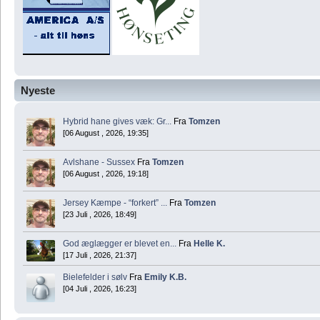
Nyeste
Hybrid hane gives væk: Gr...
Fra
Tomzen
[06 August , 2026, 19:35]
Avlshane - Sussex
Fra
Tomzen
[06 August , 2026, 19:18]
Jersey Kæmpe - “forkert” ...
Fra
Tomzen
[23 Juli , 2026, 18:49]
God æglægger er blevet en...
Fra
Helle K.
[17 Juli , 2026, 21:37]
Bielefelder i sølv
Fra
Emily K.B.
[04 Juli , 2026, 16:23]