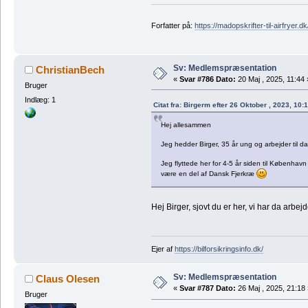
Forfatter på:
https://madopskrifter-til-airfryer.dk
Sv: Medlemspræsentation
ChristianBech
«
Svar #786 Dato:
20 Maj , 2025, 11:44 
Bruger
Indlæg: 1
Citat fra: Birgerm efter 26 Oktober , 2023, 10:
Hej allesammen
Jeg hedder Birger, 35 år ung og arbejder til da
Jeg flyttede her for 4-5 år siden til København
være en del af Dansk Fjerkræ
Hej Birger, sjovt du er her, vi har da arbe
Ejer af
https://bilforsikringsinfo.dk/
Sv: Medlemspræsentation
Claus Olesen
«
Svar #787 Dato:
26 Maj , 2025, 21:18 
Bruger