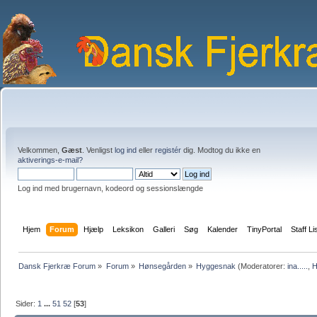
Velkommen,
Gæst
. Venligst
log ind
eller
registér
dig. Modtog du ikke en
aktiverings-e-mail?
Log ind med brugernavn, kodeord og sessionslængde
Hjem
Forum
Hjælp
Leksikon
Galleri
Søg
Kalender
TinyPortal
Staff Li
Dansk Fjerkræ Forum
»
Forum
»
Hønsegården
»
Hyggesnak
(Moderatorer:
ina.....
,
H
Sider:
1
...
51
52
[
53
]