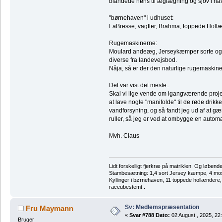
blandede høns til æglægning og sjov i ha
"børnehaven" i udhuset:
LaBresse, vagtler, Brahma, toppede Hollæ
Rugemaskinerne:
Moulard andeæg, Jerseykæmper sorte og h
diverse fra landevejsbod.
Nåja, så er der den naturlige rugemaskine
Det var vist det meste..
Skal vi lige vende om igangværende projek
at lave nogle "manifolde" til de røde drikk
vandforsyning, og så fandt jeg ud af at g
ruller, så jeg er ved at ombygge en automati
Mvh. Claus
Lidt forskelligt fjerkræ på matriklen. Og løbend
Stambesætning: 1,4 sort Jersey kæmpe, 4 m
Kyllinger i børnehaven, 11 toppede hollændere
raceubestemt..
Sv: Medlemspræsentation
Fru Maymann
«
Svar #788 Dato:
02 August , 2025, 22
Bruger