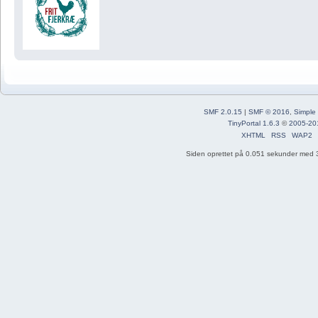
SMF 2.0.15
|
SMF © 2016
,
Simple
TinyPortal 1.6.3
©
2005-20
XHTML
RSS
WAP2
Siden oprettet på 0.051 sekunder med 3