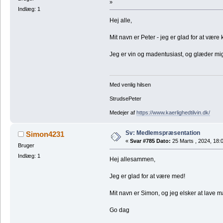
»
Indlæg: 1
Hej alle,
Mit navn er Peter - jeg er glad for at væ
Jeg er vin og madentusiast, og glæder mig
Med venlig hilsen
StrudsePeter
Medejer af
https://www.kaerlighedtilvin.dk/
Sv: Medlemspræsentation
Simon4231
«
Svar #785 Dato:
25 Marts , 2024, 18:
Bruger
Indlæg: 1
Hej allesammen,
Jeg er glad for at være med!
Mit navn er Simon, og jeg elsker at lave m
Go dag