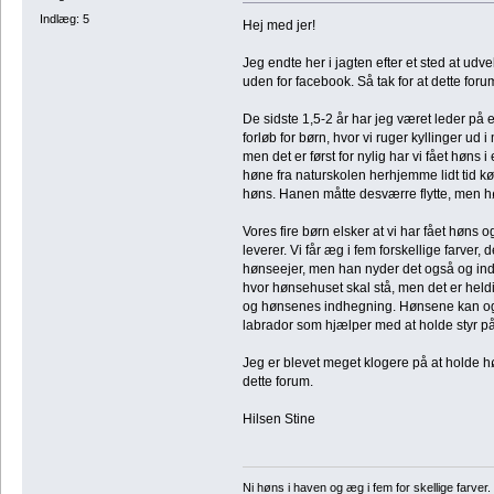
Indlæg: 5
Hej med jer!
Jeg endte her i jagten efter et sted at udv
uden for facebook. Så tak for at dette forum 
De sidste 1,5-2 år har jeg været leder på 
forløb for børn, hvor vi ruger kyllinger u
men det er først for nylig har vi fået høns
høne fra naturskolen herhjemme lidt tid k
høns. Hanen måtte desværre flytte, men hø
Vores fire børn elsker at vi har fået høns o
leverer. Vi får æg i fem forskellige farver, 
hønseejer, men han nyder det også og indr
hvor hønsehuset skal stå, men det er heldig
og hønsenes indhegning. Hønsene kan også
labrador som hjælper med at holde styr 
Jeg er blevet meget klogere på at holde 
dette forum.
Hilsen Stine
Ni høns i haven og æg i fem for skellige farv