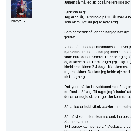
Jamen så må jeg ski også hellere lige skri
Først om mig:
Jeg er 55 år, i et forhold på 28. år med 4
Indlæg: 12
som alt muligt, da jeg er nysgerrig.
Som barnefødt på landet, har jeg haft dyr 
fjerkræ.
Vi bor på et nedlagt husmandssted, hvor j
hønsehus. I et udhus har jeg lavet et rott
store bure der er isoleret. Der har jeg ogs
og drikkeventiler. Dem bruger jeg til kyllin
klækkemaskinen 3-4 dage. Klækkemaskin
rugemaskiner. Der kan jeg holde øje med u
ok til rugning.
Det lyder måske lidt voldsomt med 3 rugema
en Real til 24 æg. Tit ruger jeg "slanter" u
det er for nogle skabninger der kommer u
Så ja, jeg er hobbyfjerkræavler, men seriø
Så må vi vel hellere komme omkring besæ
Stambesætning:
4+1 Jersey kæmper sort, 4 Moskusand de