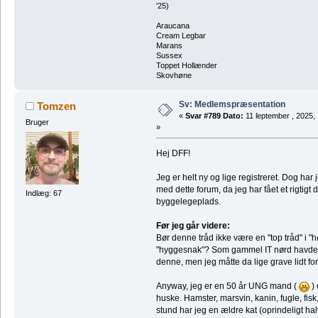
'25)
Araucana
Cream Legbar
Marans
Sussex
Toppet Hollænder
Skovhøne
Sv: Medlemspræsentation
Tomzen
«
Svar #789 Dato:
11 ſeptember , 2025,
Bruger
»
Hej DFF!
Jeg er helt ny og lige registreret. Dog har j
med dette forum, da jeg har fået et rigtigt
Indlæg: 67
byggelegeplads.
Før jeg går videre:
Bør denne tråd ikke være en "top tråd" i "
"hyggesnak"? Som gammel IT nørd havde j
denne, men jeg måtte da lige grave lidt fo
Anyway, jeg er en 50 år UNG mand (
) 
huske. Hamster, marsvin, kanin, fugle, fis
stund har jeg en ældre kat (oprindeligt halv