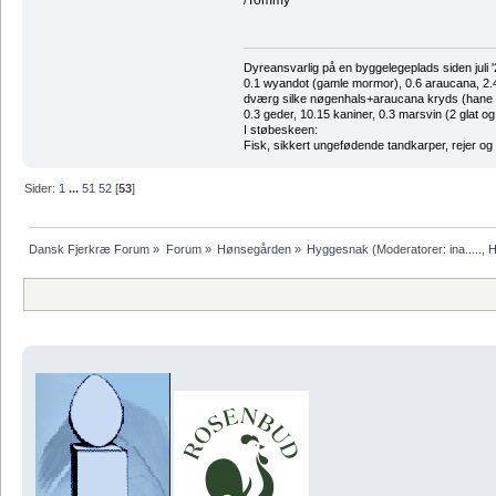
Dyreansvarlig på en byggelegeplads siden juli '
0.1 wyandot (gamle mormor), 0.6 araucana, 2.4 
dværg silke nøgenhals+araucana kryds (hane des
0.3 geder, 10.15 kaniner, 0.3 marsvin (2 glat og
I støbeskeen:
Fisk, sikkert ungefødende tandkarper, rejer og
Sider:
1
...
51
52
[
53
]
Dansk Fjerkræ Forum
»
Forum
»
Hønsegården
»
Hyggesnak
(Moderatorer:
ina.....
,
H