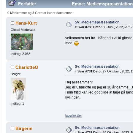
Forfatter
Emne: Medlemspræsentation 
0 Medlemmer og 3 Gæster læser dette emne.
Sv: Medlemspræsentation
Hans-Kurt
«
Svar #780 Dato:
06 Juni , 2022, 20:17
Global Moderator
velkommen her fra - håber du vil få glæde
med
Indlæg: 2 068
Sv: Medlemspræsentation
CharlotteO
«
Svar #781 Dato:
27 Oktober , 2022, 1
Bruger
Hej allesammen!
Jeg er Charlotte og jeg er 30 år gammel. 
I min fritid kan jeg godt lide at tage på l
kyllinger.
Indlæg: 1
lagerlokaler
Sv: Medlemspræsentation
Birgerm
«
Svar #782 Dato:
26 Oktober , 2023, 1