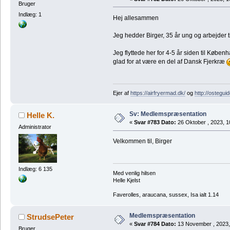
Bruger
Indlæg: 1
Hej allesammen
Jeg hedder Birger, 35 år ung og arbejder ti
Jeg flyttede her for 4-5 år siden til Køben
glad for at være en del af Dansk Fjerkræ
Ejer af
https://airfryermad.dk/
og
http://ostegui
Sv: Medlemspræsentation
Helle K.
«
Svar #783 Dato:
26 Oktober , 2023, 1
Administrator
Velkommen til, Birger
Indlæg: 6 135
Med venlig hilsen
Helle Kjelst
Faverolles, araucana, sussex, Isa ialt 1.14
Medlemspræsentation
StrudsePeter
«
Svar #784 Dato:
13 November , 2023,
Bruger