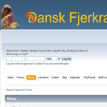
Velkommen,
Gæst
. Venligst
log ind
eller
registér
dig. Modtog du ikke en
aktiverings-e-mail?
Log ind med brugernavn, kodeord og sessionslængde
Hjem
Forum
Hjælp
Leksikon
Galleri
Søg
Kalender
TinyPortal
Staff Li
Dansk Fjerkræ Forum
Menu