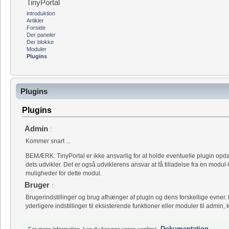
TinyPortal
introduktion
Artikler
Forside
Der paneler
Der blokke
Moduler
Plugins
Plugins
Plugins
Admin
:
Kommer snart ...
BEMÆRK: TinyPortal er ikke ansvarlig for at holde eventuelle plugin opdat
dets udvikler. Det er også udviklerens ansvar at få tilladelse fra en modul-forf
muligheder for dette modul.
Bruger
:
Brugerindstillinger og brug afhænger af plugin og dens forskellige evner. 
yderligere indstillinger til eksisterende funktioner eller moduler til admin, k
Dokumentation
For mere information, kan du besøge vores venligst
.