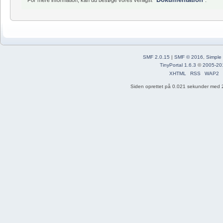
SMF 2.0.15
|
SMF © 2016
,
Simple
TinyPortal 1.6.3
©
2005-20
XHTML
RSS
WAP2
Siden oprettet på 0.021 sekunder med 2