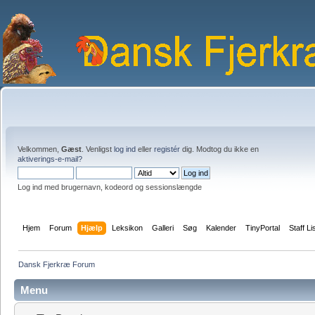
Velkommen,
Gæst
. Venligst
log ind
eller
registér
dig. Modtog du ikke en
aktiverings-e-mail?
Log ind med brugernavn, kodeord og sessionslængde
Hjem
Forum
Hjælp
Leksikon
Galleri
Søg
Kalender
TinyPortal
Staff Li
Dansk Fjerkræ Forum
Menu