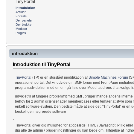
TinyPortal
introduktion
Artikler
Forside
Der paneler
Der blokke
Moduler
Plugins
introduktion
Introduktion til TinyPortal
TinyPortal
(TP) er en storslået modifikation af
Simple Machines Forum
(SM
operationel portal. Det vil udvide din SMF forum med FrontPage muligheder
programudvidelser, med en on- gå liste over Modul add-ons til at vælge fr
udviklet til at fungere problemfrit med SMF, bruger mange af dens interne f
behov for 2 admin grænseflader memberbases eller temaer at styre som med
enkelt software-system. Den bedste måde at sige det: "TinyPortal" er en 
forskellige integrerede software
.
TinyPortal giver dig mulighed for at opsætte HTML / Javascript, PHP, eller
dig alle de admin / bruger indstillinger du kan bede om. Tilføjelse af indh