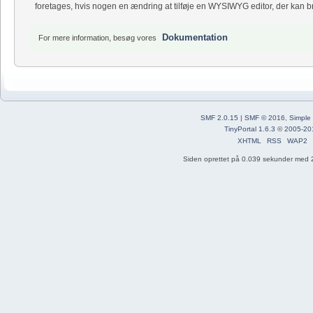
foretages, hvis nogen en ændring at tilføje en WYSIWYG editor, der kan bru
Dokumentation
For mere information, besøg vores
SMF 2.0.15
|
SMF © 2016
,
Simple
TinyPortal 1.6.3
©
2005-20
XHTML
RSS
WAP2
Siden oprettet på 0.039 sekunder med 2