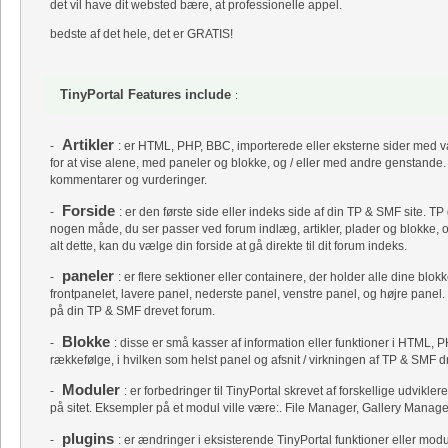
det vil have dit websted bære, at professionelle appel.
bedste af det hele, det er GRATIS!
TinyPortal Features include
:
Artikler
-
: er HTML, PHP, BBC, importerede eller eksterne sider med val
for at vise alene, med paneler og blokke, og / eller med andre genstande. A
kommentarer og vurderinger.
Forside
-
: er den første side eller indeks side af din TP & SMF site. TP
nogen måde, du ser passer ved forum indlæg, artikler, plader og blokke, o
alt dette, kan du vælge din forside at gå direkte til dit forum indeks.
paneler
-
: er flere sektioner eller containere, der holder alle dine blok
frontpanelet, lavere panel, nederste panel, venstre panel, og højre panel.
på din TP & SMF drevet forum.
Blokke
-
: disse er små kasser af information eller funktioner i HTML, P
rækkefølge, i hvilken som helst panel og afsnit / virkningen af ​​TP & SMF dr
Moduler
-
: er forbedringer til TinyPortal skrevet af forskellige udvikler
på sitet. Eksempler på et modul ville være:. File Manager, Gallery Manag
plugins
-
: er ændringer i eksisterende TinyPortal funktioner eller mod