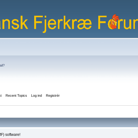
ail?
st
Recent Topics
Log ind
Registrér
F) software!