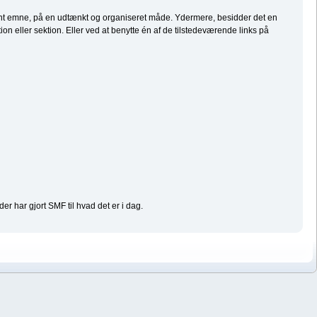
givent emne, på en udtænkt og organiseret måde. Ydermere, besidder det en
n eller sektion. Eller ved at benytte én af de tilstedeværende links på
der har gjort SMF til hvad det er i dag.