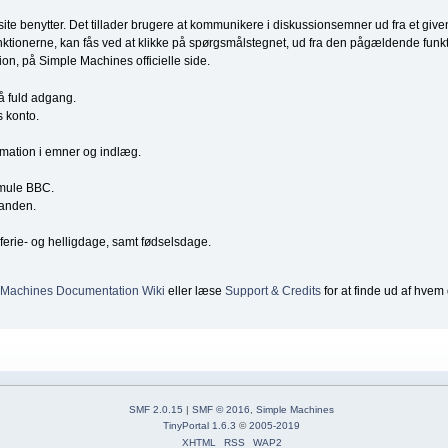
e site benytter. Det tillader brugere at kommunikere i diskussionsemner ud fra et 
ktionerne, kan fås ved at klikke på spørgsmålstegnet, ud fra den pågældende funktio
ion, på Simple Machines officielle side.
få fuld adgang.
s konto.
ormation i emner og indlæg.
smule BBC.
nanden.
erie- og helligdage, samt fødselsdage.
 Machines Documentation Wiki
eller læse
Support & Credits
for at finde ud af hvem 
SMF 2.0.15
|
SMF © 2016
,
Simple Machines
TinyPortal 1.6.3
©
2005-2019
XHTML
RSS
WAP2