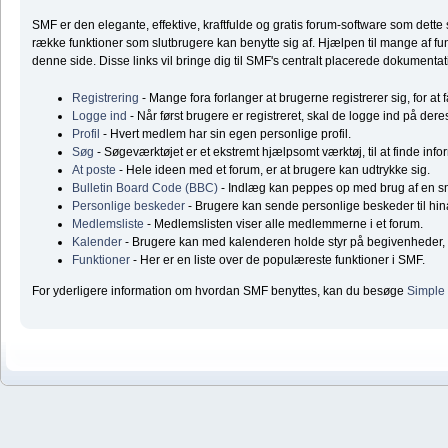
SMF er den elegante, effektive, kraftfulde og gratis forum-software som dett
række funktioner som slutbrugere kan benytte sig af. Hjælpen til mange af fun
denne side. Disse links vil bringe dig til SMF's centralt placerede dokumentat
Registrering
- Mange fora forlanger at brugerne registrerer sig, for at 
Logge ind
- Når først brugere er registreret, skal de logge ind på dere
Profil
- Hvert medlem har sin egen personlige profil.
Søg
- Søgeværktøjet er et ekstremt hjælpsomt værktøj, til at finde inf
At poste
- Hele ideen med et forum, er at brugere kan udtrykke sig.
Bulletin Board Code (BBC)
- Indlæg kan peppes op med brug af en 
Personlige beskeder
- Brugere kan sende personlige beskeder til hi
Medlemsliste
- Medlemslisten viser alle medlemmerne i et forum.
Kalender
- Brugere kan med kalenderen holde styr på begivenheder, f
Funktioner
- Her er en liste over de populæreste funktioner i SMF.
For yderligere information om hvordan SMF benyttes, kan du besøge
Simple