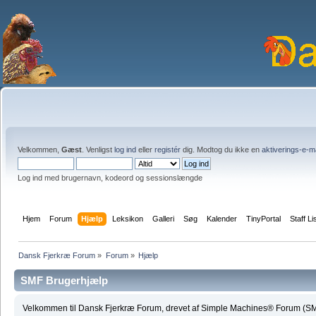
Velkommen,
Gæst
. Venligst
log ind
eller
registér
dig. Modtog du ikke en
aktiverings-e-m
Log ind med brugernavn, kodeord og sessionslængde
Hjem
Forum
Hjælp
Leksikon
Galleri
Søg
Kalender
TinyPortal
Staff Li
Dansk Fjerkræ Forum
»
Forum
»
Hjælp
SMF Brugerhjælp
Velkommen til Dansk Fjerkræ Forum, drevet af Simple Machines® Forum (SM