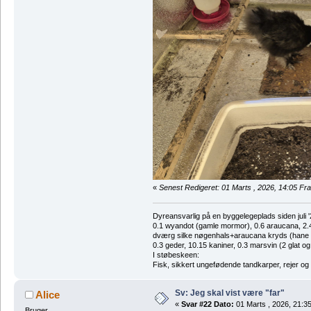
«
Senest Redigeret: 01 Marts , 2026, 14:05 F
Dyreansvarlig på en byggelegeplads siden juli '
0.1 wyandot (gamle mormor), 0.6 araucana, 2.4 
dværg silke nøgenhals+araucana kryds (hane des
0.3 geder, 10.15 kaniner, 0.3 marsvin (2 glat og
I støbeskeen:
Fisk, sikkert ungefødende tandkarper, rejer og
Sv: Jeg skal vist være "far"
Alice
«
Svar #22 Dato:
01 Marts , 2026, 21:35
Bruger