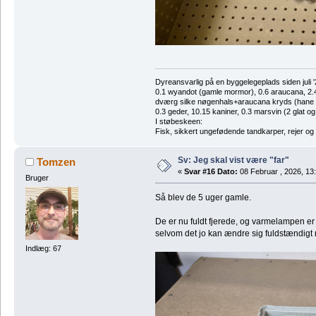
Dyreansvarlig på en byggelegeplads siden juli '
0.1 wyandot (gamle mormor), 0.6 araucana, 2.4 
dværg silke nøgenhals+araucana kryds (hane des
0.3 geder, 10.15 kaniner, 0.3 marsvin (2 glat og
I støbeskeen:
Fisk, sikkert ungefødende tandkarper, rejer og
Sv: Jeg skal vist være "far"
Tomzen
«
Svar #16 Dato:
08 Februar , 2026, 13
Bruger
Så blev de 5 uger gamle.
De er nu fuldt fjerede, og varmelampen er
selvom det jo kan ændre sig fuldstændigt
Indlæg: 67