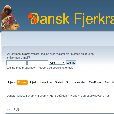
Velkommen,
Gæst
. Venligst
log ind
eller
registér
dig. Modtog du ikke en
aktiverings-e-mail?
Log ind med brugernavn, kodeord og sessionslængde
Hjem
Forum
Hjælp
Leksikon
Galleri
Søg
Kalender
TinyPortal
Staff Li
Dansk Fjerkræ Forum
»
Forum
»
Hønsegården
»
Høns
»
Jeg skal vist være "far"
Sider:
1
[
2
]