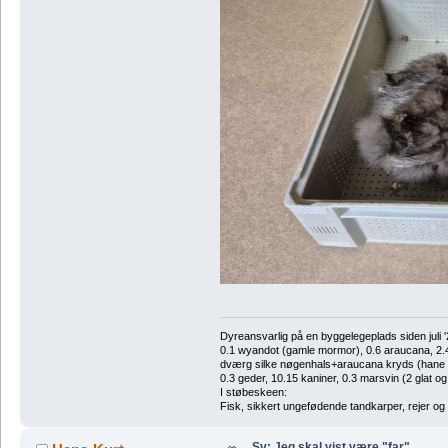
Dyreansvarlig på en byggelegeplads siden juli '
0.1 wyandot (gamle mormor), 0.6 araucana, 2.4 
dværg silke nøgenhals+araucana kryds (hane des
0.3 geder, 10.15 kaniner, 0.3 marsvin (2 glat og
I støbeskeen:
Fisk, sikkert ungefødende tandkarper, rejer og
Sv: Jeg skal vist være "far"