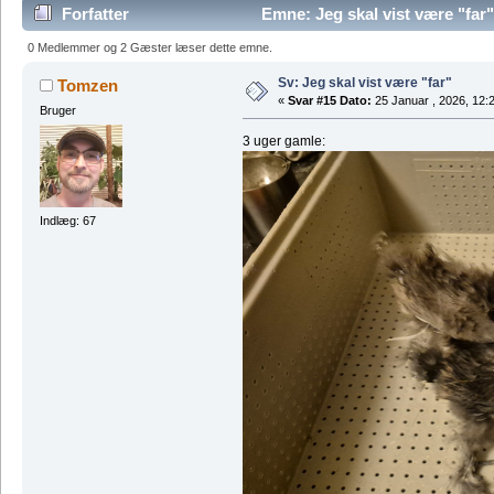
Forfatter
Emne: Jeg skal vist være "far
0 Medlemmer og 2 Gæster læser dette emne.
Sv: Jeg skal vist være "far"
Tomzen
«
Svar #15 Dato:
25 Januar , 2026, 12:
Bruger
3 uger gamle:
Indlæg: 67