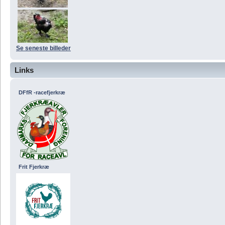
Se seneste billeder
Links
DFfR -racefjerkræ
Frit Fjerkræ