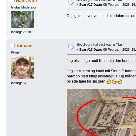
Hans-Kurt
«
Svar #17 Dato:
08 Februar , 2026, 16
Global Moderator
Dejligt du bliver ved med at orietere os o
Indlæg: 2 068
Sv: Jeg skal vist være "far"
Tomzen
«
Svar #18 Dato:
09 Februar , 2026, 19
Bruger
Jeg bliver lige nødt til at dele den her med j
Jeg kom hjem og fandt mit Storm-P fodertrug
halvt op med tungt akvariegrus. Og måden d
billede taler for sig selv
Indlæg: 67