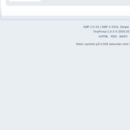
SMF 2.0.15
|
SMF © 2016
,
Simple
TinyPortal 1.6.3
©
2005-20
XHTML
RSS
WAP2
Siden oprettet på 0.049 sekunder med 3