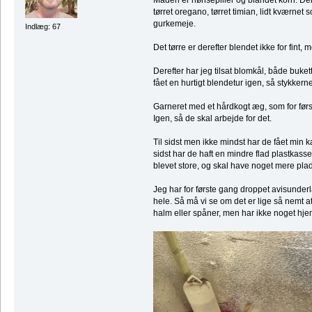
tørret oregano, tørret timian, lidt kværnet 
gurkemeje.
Indlæg: 67
Det tørre er derefter blendet ikke for fint, m
Derefter har jeg tilsat blomkål, både buke
fået en hurtigt blendetur igen, så stykkerne 
Garneret med et hårdkogt æg, som for første
Igen, så de skal arbejde for det.
Til sidst men ikke mindst har de fået min k
sidst har de haft en mindre flad plastkasse,
blevet store, og skal have noget mere plads
Jeg har for første gang droppet avisunderl
hele. Så må vi se om det er lige så nemt 
halm eller spåner, men har ikke noget hjem