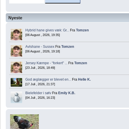
Nyeste
Hybrid hane gives væk: Gr...
Fra
Tomzen
[06 August , 2026, 19:35]
Avlshane - Sussex
Fra
Tomzen
[06 August , 2026, 19:18]
Jersey Kæmpe - “forkert” ...
Fra
Tomzen
[23 Juli , 2026, 18:49]
God æglægger er blevet en...
Fra
Helle K.
[17 Juli , 2026, 21:37]
Bielefelder i sølv
Fra
Emily K.B.
[04 Juli , 2026, 16:23]