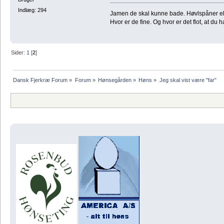
Indlæg: 294
Jamen de skal kunne bade. Høvlspåner eller
Hvor er de fine. Og hvor er det flot, at du
Sider:
1
[
2
]
Dansk Fjerkræ Forum
»
Forum
»
Hønsegården
»
Høns
»
Jeg skal vist være "far"