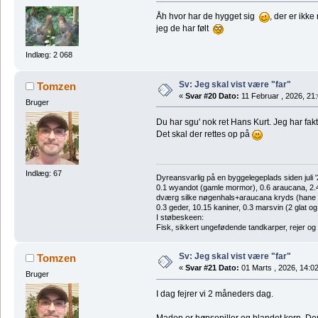
Åh hvor har de hygget sig
, der er ikk
jeg de har følt
Indlæg: 2 068
Sv: Jeg skal vist være "far"
Tomzen
«
Svar #20 Dato:
11 Februar , 2026, 21:
Bruger
Du har sgu' nok ret Hans Kurt. Jeg har fak
Det skal der rettes op på
Indlæg: 67
Dyreansvarlig på en byggelegeplads siden juli '
0.1 wyandot (gamle mormor), 0.6 araucana, 2.4 
dværg silke nøgenhals+araucana kryds (hane des
0.3 geder, 10.15 kaniner, 0.3 marsvin (2 glat og
I støbeskeen:
Fisk, sikkert ungefødende tandkarper, rejer og
Sv: Jeg skal vist være "far"
Tomzen
«
Svar #21 Dato:
01 Marts , 2026, 14:02
Bruger
I dag fejrer vi 2 måneders dag.
Maden er hønsepiller og blandet korn. Deri