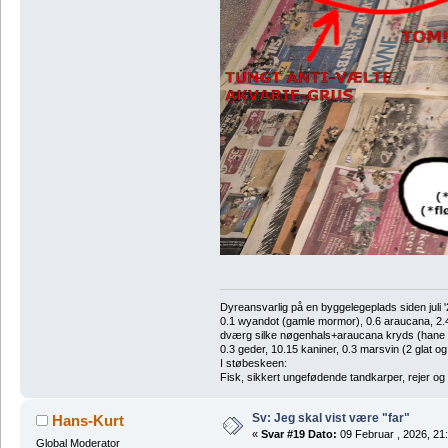
Dyreansvarlig på en byggelegeplads siden juli '
0.1 wyandot (gamle mormor), 0.6 araucana, 2.4 
dværg silke nøgenhals+araucana kryds (hane des
0.3 geder, 10.15 kaniner, 0.3 marsvin (2 glat og
I støbeskeen:
Fisk, sikkert ungefødende tandkarper, rejer og
Sv: Jeg skal vist være "far"
Hans-Kurt
«
Svar #19 Dato:
09 Februar , 2026, 21
Global Moderator