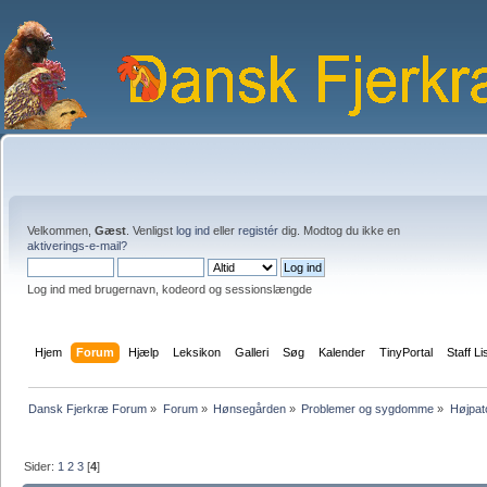
Velkommen,
Gæst
. Venligst
log ind
eller
registér
dig. Modtog du ikke en
aktiverings-e-mail?
Log ind med brugernavn, kodeord og sessionslængde
Hjem
Forum
Hjælp
Leksikon
Galleri
Søg
Kalender
TinyPortal
Staff Li
Dansk Fjerkræ Forum
»
Forum
»
Hønsegården
»
Problemer og sygdomme
»
Højpat
Sider:
1
2
3
[
4
]