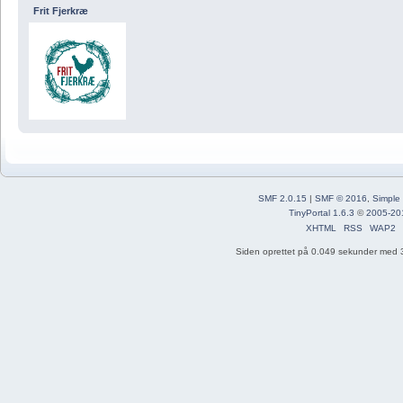
Frit Fjerkræ
SMF 2.0.15
|
SMF © 2016
,
Simple
TinyPortal 1.6.3
©
2005-20
XHTML
RSS
WAP2
Siden oprettet på 0.049 sekunder med 3