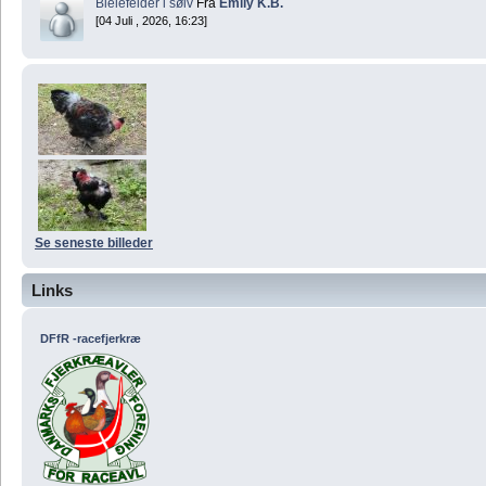
Bielefelder i sølv
Fra
Emily K.B.
[04 Juli , 2026, 16:23]
Se seneste billeder
Links
DFfR -racefjerkræ