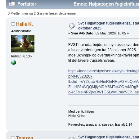
Forfatter
Emne: Højpatogen fugleinfluen
gange)
0 Medlemmer og 2 Gæster læser dette emne.
Sv: Højpatogen fugleinfluenza, sta
Helle K.
oktober 2025
Administrator
«
Svar #45 Dato:
09 Maj , 2026, 16:05 »
FVST har udarbejdet en ny trusselsvurderi
afløser vurderingen fra 23. oktober 2025.
Indeluknings- og overdækningskravet oph
Indlæg: 6 135
til det lavere trusselsniveau.
https://foedevarestyrelsen.dk/nyheder/fag
pr-04052026?
fbclid=IwY2xjawRsHmRleHRuA2FlbQI
ZhcHBfaWQQMjIyMDM5MTc4ODIwMDg5
c-4cZMs-hRZjVtOW1GSLwACsecVGb_
Med venlig hilsen
Helle Kjelst
Faverolles, araucana, sussex, Isa ialt 1.14
Sv: Højpatogen fugleinfluenza, sta
Tomzen