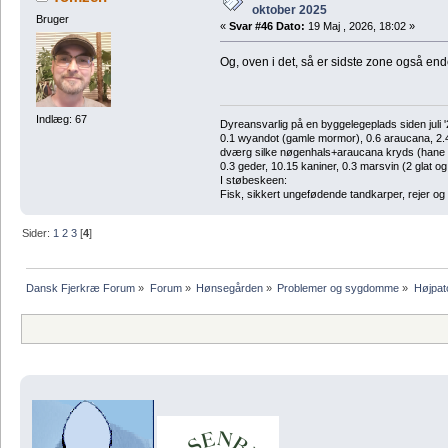
oktober 2025
Bruger
«
Svar #46 Dato:
19 Maj , 2026, 18:02 »
Og, oven i det, så er sidste zone også en
Indlæg: 67
Dyreansvarlig på en byggelegeplads siden juli '
0.1 wyandot (gamle mormor), 0.6 araucana, 2.4 
dværg silke nøgenhals+araucana kryds (hane des
0.3 geder, 10.15 kaniner, 0.3 marsvin (2 glat og
I støbeskeen:
Fisk, sikkert ungefødende tandkarper, rejer og
Sider:
1
2
3
[
4
]
Dansk Fjerkræ Forum
»
Forum
»
Hønsegården
»
Problemer og sygdomme
»
Højpat