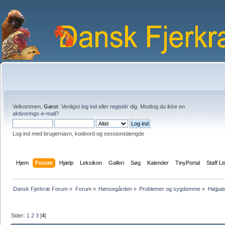
Velkommen,
Gæst
. Venligst
log ind
eller
registér
dig. Modtog du ikke en
aktiverings-e-mail?
Log ind med brugernavn, kodeord og sessionslængde
Hjem
Forum
Hjælp
Leksikon
Galleri
Søg
Kalender
TinyPortal
Staff Li
Dansk Fjerkræ Forum
»
Forum
»
Hønsegården
»
Problemer og sygdomme
»
Højpat
Sider:
1
2
3
[
4
]