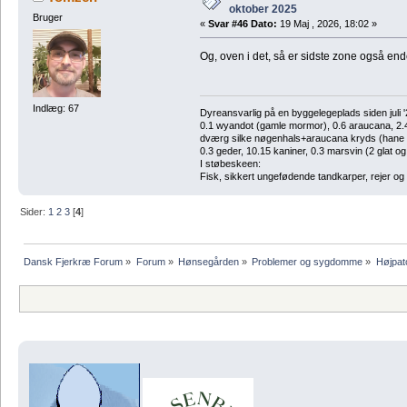
oktober 2025
Bruger
«
Svar #46 Dato:
19 Maj , 2026, 18:02 »
Og, oven i det, så er sidste zone også en
Indlæg: 67
Dyreansvarlig på en byggelegeplads siden juli '
0.1 wyandot (gamle mormor), 0.6 araucana, 2.4 
dværg silke nøgenhals+araucana kryds (hane des
0.3 geder, 10.15 kaniner, 0.3 marsvin (2 glat og
I støbeskeen:
Fisk, sikkert ungefødende tandkarper, rejer og
Sider:
1
2
3
[
4
]
Dansk Fjerkræ Forum
»
Forum
»
Hønsegården
»
Problemer og sygdomme
»
Højpat