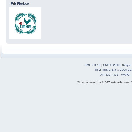
Frit Fjerkræ
SMF 2.0.15
|
SMF © 2016
,
Simple
TinyPortal 1.6.3
©
2005-20
XHTML
RSS
WAP2
Siden oprettet på 0.047 sekunder med 3