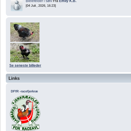
Bielefelder i sølv
Fra
Emily K.B.
[04 Juli , 2026, 16:23]
Se seneste billeder
Links
DFfR -racefjerkræ