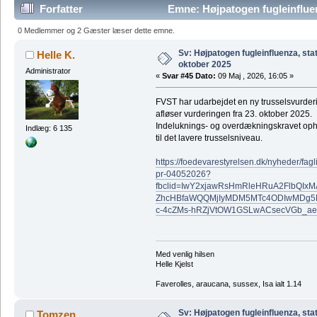
Forfatter
Emne: Højpatogen fugleinfluen
gange)
0 Medlemmer og 2 Gæster læser dette emne.
Sv: Højpatogen fugleinfluenza, sta
Helle K.
oktober 2025
Administrator
«
Svar #45 Dato:
09 Maj , 2026, 16:05 »
FVST har udarbejdet en ny trusselsvurderi
afløser vurderingen fra 23. oktober 2025.
Indeluknings- og overdækningskravet oph
Indlæg: 6 135
til det lavere trusselsniveau.
https://foedevarestyrelsen.dk/nyheder/fag
pr-04052026?
fbclid=IwY2xjawRsHmRleHRuA2FlbQI
ZhcHBfaWQQMjIyMDM5MTc4ODIwMDg5
c-4cZMs-hRZjVtOW1GSLwACsecVGb_
Med venlig hilsen
Helle Kjelst
Faverolles, araucana, sussex, Isa ialt 1.14
Sv: Højpatogen fugleinfluenza, sta
Tomzen