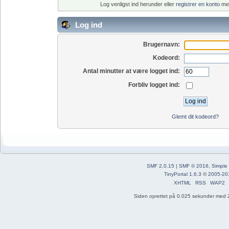
Log venligst ind herunder eller
registrer en konto
med
Log ind
Brugernavn:
Kodeord:
Antal minutter at være logget ind:
Forbliv logget ind:
Glemt dit kodeord?
SMF 2.0.15
|
SMF © 2016
,
Simple
TinyPortal 1.6.3
©
2005-20
XHTML
RSS
WAP2
Siden oprettet på 0.025 sekunder med 2