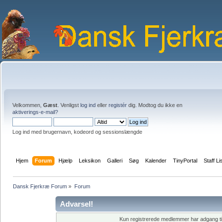
Velkommen,
Gæst
. Venligst
log ind
eller
registér
dig. Modtog du ikke en
aktiverings-e-mail?
Log ind med brugernavn, kodeord og sessionslængde
Hjem
Forum
Hjælp
Leksikon
Galleri
Søg
Kalender
TinyPortal
Staff Li
Dansk Fjerkræ Forum
»
Forum
Advarsel!
Kun registrerede medlemmer har adgang til