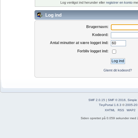
Log venligst ind herunder eller
registrer en konto
med
Log ind
Brugernavn:
Kodeord:
Antal minutter at være logget ind:
Forbliv logget ind:
Glemt dit kodeord?
SMF 2.0.15
|
SMF © 2016
,
Simple
TinyPortal 1.6.3
©
2005-20
XHTML
RSS
WAP2
Siden oprettet på 0.059 sekunder med 2