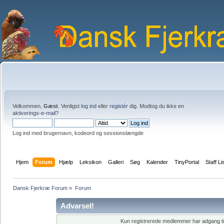
Velkommen,
Gæst
. Venligst
log ind
eller
registér
dig. Modtog du ikke en
aktiverings-e-mail?
Log ind med brugernavn, kodeord og sessionslængde
Hjem
Forum
Hjælp
Leksikon
Galleri
Søg
Kalender
TinyPortal
Staff Li
Dansk Fjerkræ Forum
»
Forum
Advarsel!
Kun registrerede medlemmer har adgang til